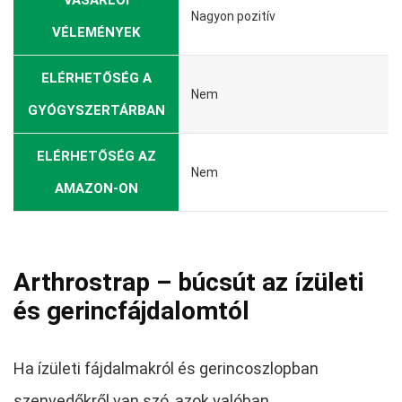
Nagyon pozitív
VÉLEMÉNYEK
ELÉRHETŐSÉG A
Nem
GYÓGYSZERTÁRBAN
ELÉRHETŐSÉG AZ
Nem
AMAZON-ON
Arthrostrap – búcsút az ízületi
és gerincfájdalomtól
Ha ízületi fájdalmakról és gerincoszlopban
szenvedőkről van szó, azok valóban