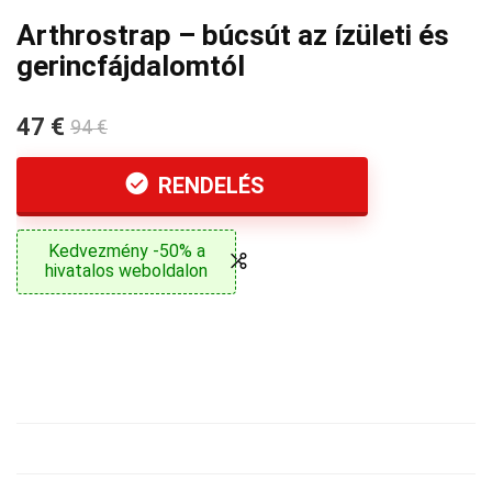
Arthrostrap – búcsút az ízületi és
gerincfájdalomtól
47 €
94 €
RENDELÉS
Kedvezmény -50% a
hivatalos weboldalon