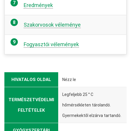
Eredmények
Szakorvosok véleménye
Fogyasztói vélemények
HIVATALOS OLDAL
Nézz le
Legfeljebb 25 ° C
TERMÉSZETVÉDELMI
hőmérsékleten tárolandó.
FELTÉTELEK
Gyermekektől elzárva tartandó.
GYÓGYSZERTÁRI