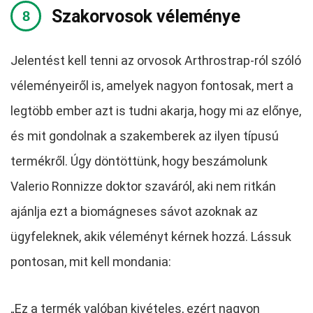
Szakorvosok véleménye
Jelentést kell tenni az orvosok Arthrostrap-ról szóló
véleményeiről is, amelyek nagyon fontosak, mert a
legtöbb ember azt is tudni akarja, hogy mi az előnye,
és mit gondolnak a szakemberek az ilyen típusú
termékről. Úgy döntöttünk, hogy beszámolunk
Valerio Ronnizze doktor szaváról, aki nem ritkán
ajánlja ezt a biomágneses sávot azoknak az
ügyfeleknek, akik véleményt kérnek hozzá. Lássuk
pontosan, mit kell mondania:
„Ez a termék valóban kivételes, ezért nagyon