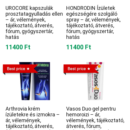
UROCORE kapszulák
HONDRODIN Ízületek
prosztatagyulladás ellen
egészségére szolgáló
– ár, vélemények,
spray – ár, vélemények,
tájékoztató, átverés,
tájékoztató, átverés,
fórum, gyógyszertár,
fórum, gyógyszertár,
hatás
hatás
11400 Ft
11400 Ft
Best price
Best price
Arthrovia krém
Vasos Duo gel pentru
ízületekre és izmokra –
hemoroizi – ár,
ár, vélemények,
vélemények, tájékoztató,
tájékoztató, átverés,
átverés, fórum,