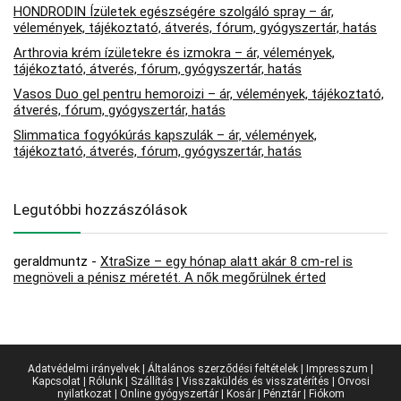
HONDRODIN Ízületek egészségére szolgáló spray – ár,
vélemények, tájékoztató, átverés, fórum, gyógyszertár, hatás
Arthrovia krém ízületekre és izmokra – ár, vélemények,
tájékoztató, átverés, fórum, gyógyszertár, hatás
Vasos Duo gel pentru hemoroizi – ár, vélemények, tájékoztató,
átverés, fórum, gyógyszertár, hatás
Slimmatica fogyókúrás kapszulák – ár, vélemények,
tájékoztató, átverés, fórum, gyógyszertár, hatás
Legutóbbi hozzászólások
geraldmuntz
-
XtraSize – egy hónap alatt akár 8 cm-rel is
megnöveli a pénisz méretét. A nők megőrülnek érted
Adatvédelmi irányelvek
|
Általános szerződési feltételek
|
Impresszum
|
Kapcsolat
|
Rólunk
|
Szállítás
|
Visszaküldés és visszatérítés
|
Orvosi
nyilatkozat
|
Online gyógyszertár
|
Kosár
|
Pénztár
|
Fiókom