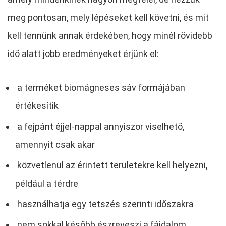
meg pontosan, mely lépéseket kell követni, és mit
kell tennünk annak érdekében, hogy minél rövidebb
idő alatt jobb eredményeket érjünk el:
a terméket biomágneses sáv formájában
értékesítik
a fejpánt éjjel-nappal annyiszor viselhető,
amennyit csak akar
közvetlenül az érintett területekre kell helyezni,
például a térdre
használhatja egy tetszés szerinti időszakra
nem sokkal később észreveszi a fájdalom