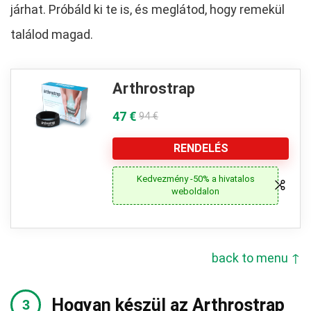
járhat. Próbáld ki te is, és meglátod, hogy remekül
találod magad.
Arthrostrap
47 €
94 €
RENDELÉS
Kedvezmény -50% a hivatalos
weboldalon
back to menu ↑
Hogyan készül az Arthrostrap