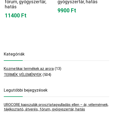
fórum, gyógyszertár,
gyógyszertár, hatás
hatás
9900 Ft
11400 Ft
Kategóriák
Kozmetikai termékek az arcra
(13)
TERMÉK VÉLEMÉNYEK
(504)
Legutóbbi bejegyzések
UROCORE kapszulák prosztatagyulladás ellen – ár, vélemények,
tájékoztató, átverés, fórum, gyógyszertár, hatás