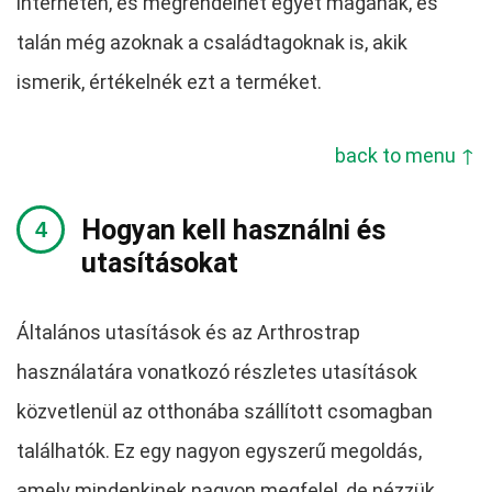
interneten, és megrendelhet egyet magának, és
talán még azoknak a családtagoknak is, akik
ismerik, értékelnék ezt a terméket.
back to menu ↑
Hogyan kell használni és
utasításokat
Általános utasítások és az Arthrostrap
használatára vonatkozó részletes utasítások
közvetlenül az otthonába szállított csomagban
találhatók. Ez egy nagyon egyszerű megoldás,
amely mindenkinek nagyon megfelel, de nézzük