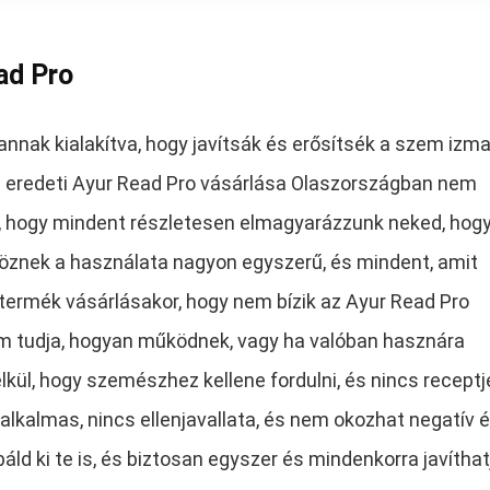
ad Pro
nnak kialakítva, hogy javítsák és erősítsék a szem izmai
Az eredeti Ayur Read Pro vásárlása Olaszországban nem
tt, hogy mindent részletesen elmagyarázzunk neked, hog
öznek a használata nagyon egyszerű, és mindent, amit
 termék vásárlásakor, hogy nem bízik az Ayur Read Pro
 tudja, hogyan működnek, vagy ha valóban hasznára
lkül, hogy szemészhez kellene fordulni, és nincs receptj
lkalmas, nincs ellenjavallata, és nem okozhat negatív 
ld ki te is, és biztosan egyszer és mindenkorra javíthat