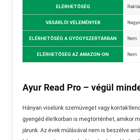
ELÉRHETŐSÉG
Raktá
VÁSÁRLÓI VÉLEMÉNYEK
Nagyo
ELÉRHETŐSÉG A GYÓGYSZERTÁRBAN
Nem
ELÉRHETŐSÉG AZ AMAZON-ON
Nem
Ayur Read Pro – végül minden
Hányan viselünk szemüveget vagy kontaktlencs
gyengéd életkorban is megtörténhet, amikor m
járunk. Az évek múlásával nem is beszélve arról