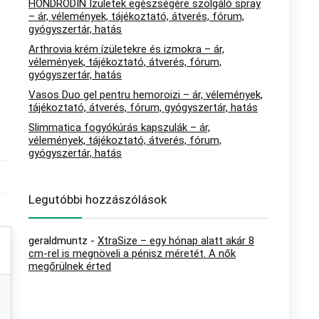
HONDRODIN Ízületek egészségére szolgáló spray
– ár, vélemények, tájékoztató, átverés, fórum,
gyógyszertár, hatás
Arthrovia krém ízületekre és izmokra – ár,
vélemények, tájékoztató, átverés, fórum,
gyógyszertár, hatás
Vasos Duo gel pentru hemoroizi – ár, vélemények,
tájékoztató, átverés, fórum, gyógyszertár, hatás
Slimmatica fogyókúrás kapszulák – ár,
vélemények, tájékoztató, átverés, fórum,
gyógyszertár, hatás
Legutóbbi hozzászólások
geraldmuntz
-
XtraSize – egy hónap alatt akár 8
cm-rel is megnöveli a pénisz méretét. A nők
megőrülnek érted