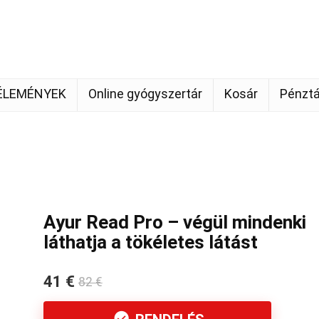
ÉLEMÉNYEK
Online gyógyszertár
Kosár
Pénztá
Ayur Read Pro – végül mindenki
láthatja a tökéletes látást
41 €
82 €