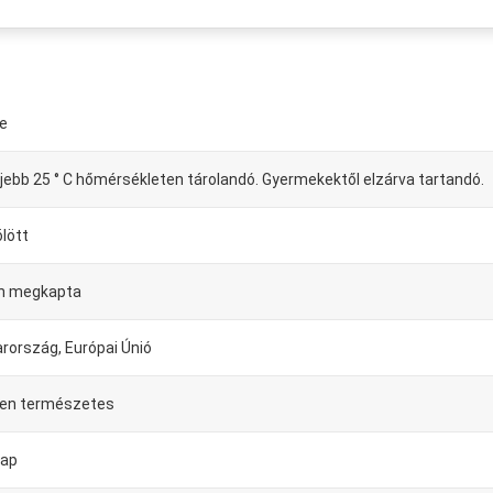
le
jebb 25 ° C hőmérsékleten tárolandó. Gyermekektől elzárva tartandó.
ölött
n megkapta
rország, Európai Únió
sen természetes
nap