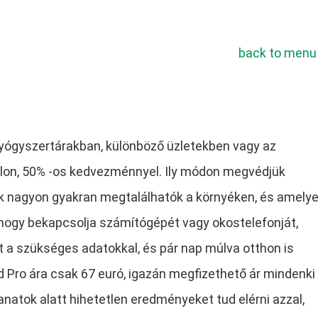
back to menu
yógyszertárakban, különböző üzletekben vagy az
on, 50% -os kedvezménnyel. Ily módon megvédjük
ek nagyon gyakran megtalálhatók a környéken, és amely
, hogy bekapcsolja számítógépét vagy okostelefonját,
pot a szükséges adatokkal, és pár nap múlva otthon is
Pro ára csak 67 euró, igazán megfizethető ár mindenki
anatok alatt hihetetlen eredményeket tud elérni azzal,