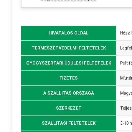
HIVATALOS OLDAL
Nézz 
TERMÉSZETVÉDELMI FELTÉTELEK
Legfel
GYÓGYSZERTÁRI ÜDÜLÉSI FELTÉTELEK
Pult f
FIZETÉS
Miutá
A SZÁLLÍTÁS ORSZÁGA
Magya
SZERKEZET
Telje
SZÁLLÍTÁSI FELTÉTELEK
3-10 