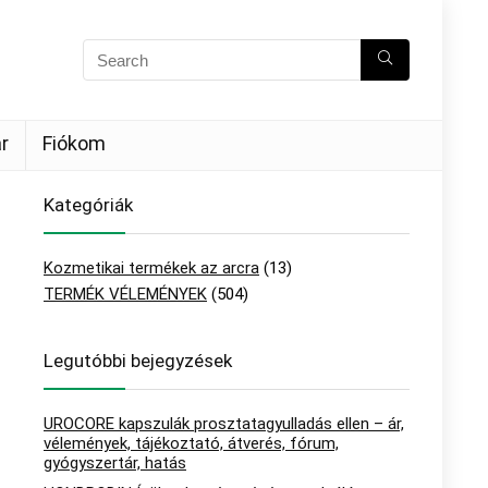
r
Fiókom
Kategóriák
Kozmetikai termékek az arcra
(13)
TERMÉK VÉLEMÉNYEK
(504)
Legutóbbi bejegyzések
UROCORE kapszulák prosztatagyulladás ellen – ár,
vélemények, tájékoztató, átverés, fórum,
gyógyszertár, hatás