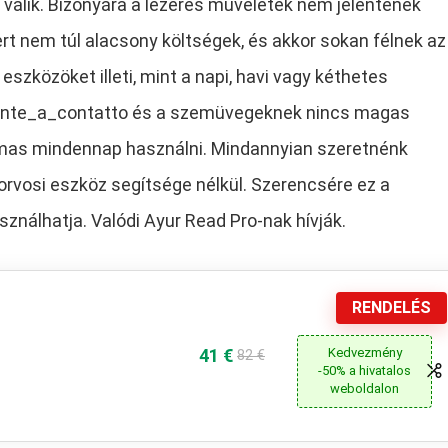
álik. Bizonyára a lézeres műveletek nem jelentenek
t nem túl alacsony költségek, és akkor sokan félnek az
eszközöket illeti, mint a napi, havi vagy kéthetes
i/Lente_a_contatto és a szemüvegeknek nincs magas
lmas mindennap használni. Mindannyian szeretnénk
orvosi eszköz segítsége nélkül. Szerencsére ez a
ználhatja. Valódi Ayur Read Pro-nak hívják.
RENDELÉS
41 €
Kedvezmény
82 €
-50% a hivatalos
weboldalon