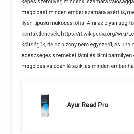
képes szemüveg mindenki számára valósággá v
megoldást minden ember számára azért is, mer
ilyen típusú működéstől is. Ami az olyan segítő 
kontaktlencsék, https://it.wikipedia.org/wik
költségük, de ez bizony nem egyszerű, és una
egészséges szemeket látni és látni bármilyen 
megoldás valóban létezik, és minden ember has
Ayur Read Pro