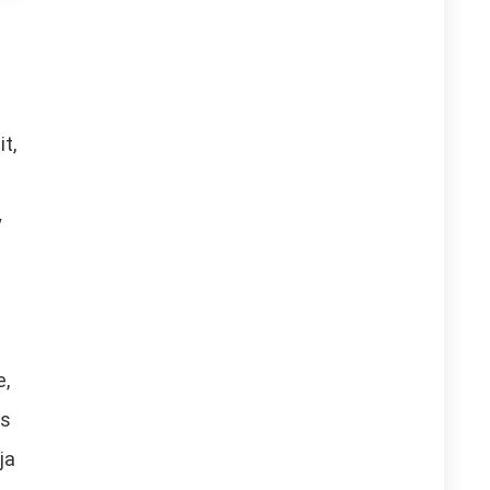
t,
y
e,
és
ja