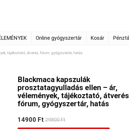
ÉLEMÉNYEK
Online gyógyszertár
Kosár
Pénztá
ek, tájékoztató, átverés, fórum, gyógyszertár, hatás
Blackmaca kapszulák
prosztatagyulladás ellen – ár,
vélemények, tájékoztató, átverés
fórum, gyógyszertár, hatás
14900 Ft
29800 Ft