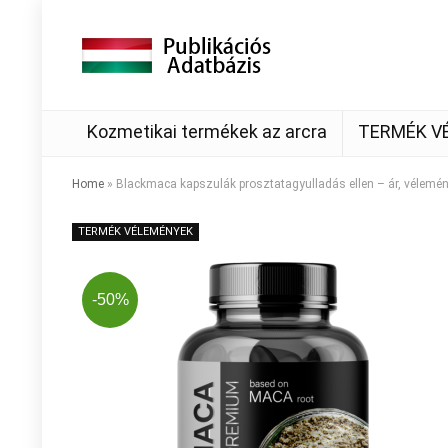
Kozmetikai termékek az arcra
TERMÉK V
Home
»
Blackmaca kapszulák prosztatagyulladás ellen – ár, vélemény
TERMÉK VÉLEMÉNYEK
-50%