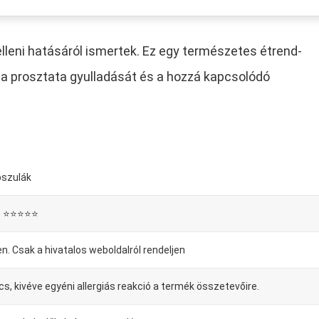
leni hatásáról ismertek. Ez egy természetes étrend-
i a prosztata gyulladását és a hozzá kapcsolódó
pszulák
5 ⭐⭐⭐⭐⭐
en. Csak a hivatalos weboldalról rendeljen
cs, kivéve egyéni allergiás reakció a termék összetevőire.