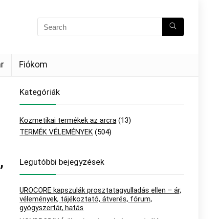
r
Fiókom
Kategóriák
Kozmetikai termékek az arcra
(13)
TERMÉK VÉLEMÉNYEK
(504)
,
Legutóbbi bejegyzések
UROCORE kapszulák prosztatagyulladás ellen – ár,
vélemények, tájékoztató, átverés, fórum,
gyógyszertár, hatás