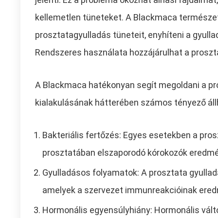
kellemetlen tüneteket. A Blackmaca természet
prosztatagyulladás tüneteit, enyhíteni a gyull
Rendszeres használata hozzájárulhat a prosz
A Blackmaca hatékonyan segít megoldani a pro
kialakulásának hátterében számos tényező állh
Bakteriális fertőzés: Egyes esetekben a pros
prosztatában elszaporodó kórokozók eredmén
Gyulladásos folyamatok: A prosztata gyulla
amelyek a szervezet immunreakcióinak eredm
Hormonális egyensúlyhiány: Hormonális válto