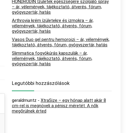
HONDRODIN Ízületek egészségére szolgáló spray
– ár, vélemények, tájékoztató, átverés, fórum,
gyógyszertár, hatás
Arthrovia krém ízületekre és izmokra – ár,
vélemények, tájékoztató, átverés, fórum,
gyógyszertár, hatás
Vasos Duo gel pentru hemoroizi – ár, vélemények,
tájékoztató, átverés, fórum, gyógyszertár, hatás
Slimmatica fogyókúrás kapszulák – ár,
vélemények, tájékoztató, átverés, fórum,
gyógyszertár, hatás
Legutóbbi hozzászólások
geraldmuntz
-
XtraSize – egy hónap alatt akár 8
cm-rel is megnöveli a pénisz méretét. A nők
megőrülnek érted