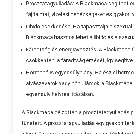
Prosztatagyulladás: A Blackmaca segíthet eny
fájdalmat, vizelési nehézségeket és gyakori v
Libidó csökkenése: Ha tapasztalja a szexuál
Blackmaca hasznos lehet a libidó és a szexuá
Fáradtság és energiavesztés: A Blackmaca f
csökkenteni a fáradtság érzését, így segítve a
Hormonális egyensúlyhiány: Ha észlel hormon
alvászavarok vagy hőhullámok, a Blackmaca
egyensúly helyreállításában.
A Blackmaca célzottan a prosztatagyulladás p
tüneteit. A prosztatagyulladás egy gyakori fér
jelenti. Ez a probléma okozhat alhasi fájdalmat