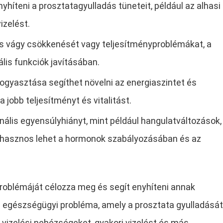
híteni a prosztatagyulladás tüneteit, például az alhasi
izelést.
is vágy csökkenését vagy teljesítményproblémákat, a
lis funkciók javításában.
ogyasztása segíthet növelni az energiaszintet és
 jobb teljesítményt és vitalitást.
ális egyensúlyhiányt, mint például hangulatváltozások,
 hasznos lehet a hormonok szabályozásában és az
roblémáját célozza meg és segít enyhíteni annak
fi egészségügyi probléma, amely a prosztata gyulladását
, vizelési nehézségeket, gyakori vizelést és más