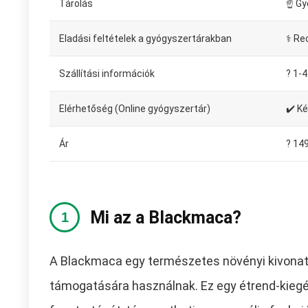
Tárolás
☝ Gy
Eladási feltételek a gyógyszertárakban
⚕️ Re
Szállítási információk
?️ 1
Elérhetőség (Online gyógyszertár)
✔️ K
Ár
? 14
Mi az a Blackmaca?
A Blackmaca egy természetes növényi kivonat
támogatására használnak. Ez egy étrend-kiegés