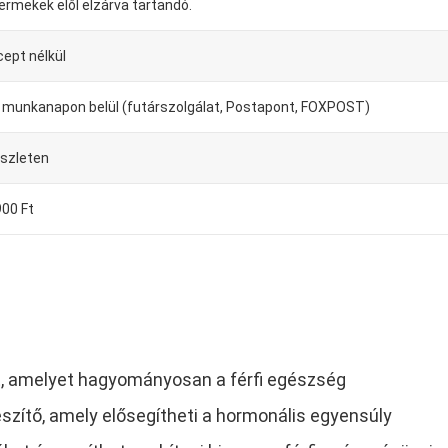
ermekek elől elzárva tartandó.
cept nélkül
-4 munkanapon belül (futárszolgálat, Postapont, FOXPOST)
észleten
900 Ft
, amelyet hagyományosan a férfi egészség
zítő, amely elősegítheti a hormonális egyensúly