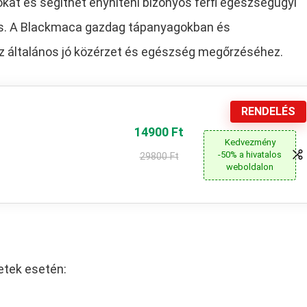
kat és segíthet enyhíteni bizonyos férfi egészségügyi
dás. A Blackmaca gazdag tápanyagokban és
z általános jó közérzet és egészség megőrzéséhez.
RENDELÉS
14900 Ft
Kedvezmény
-50% a hivatalos
29800 Ft
weboldalon
etek esetén: