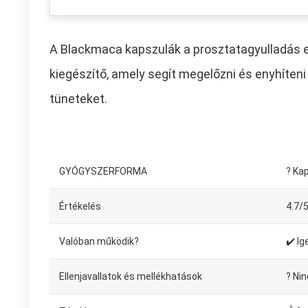
A Blackmaca kapszulák a prosztatagyulladás el
kiegészítő, amely segít megelőzni és enyhíten
tüneteket.
GYÓGYSZERFORMA
? Ka
Értékelés
4.7/
Valóban működik?
✔️ Ig
Ellenjavallatok és mellékhatások
? Nin