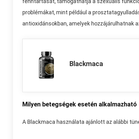
fenntartását, támogathatja a szexuális funkció
problémákat, mint például a prosztatagyulla
antioxidánsokban, amelyek hozzájárulhatnak a
Blackmaca
Milyen betegségek esetén alkalmazható
A Blackmaca használata ajánlott az alábbi tün