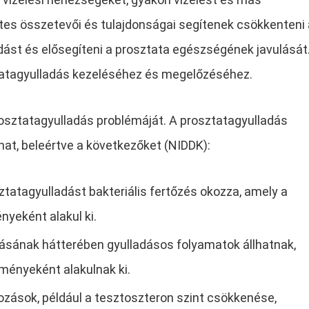
es összetevői és tulajdonságai segítenek csökkenteni 
adást és elősegíteni a prosztata egészségének javulását
tatagyulladás kezeléséhez és megelőzéséhez.
sztatagyulladás problémáját. A prosztatagyulladás
at, beleértve a következőket (NIDDK):
ztatagyulladást bakteriális fertőzés okozza, amely a
yeként alakul ki.
dásának hátterében gyulladásos folyamatok állhatnak,
ényeként alakulnak ki.
zások, például a tesztoszteron szint csökkenése,