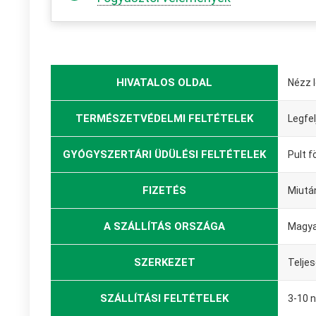
HIVATALOS OLDAL
Nézz 
TERMÉSZETVÉDELMI FELTÉTELEK
Legfel
GYÓGYSZERTÁRI ÜDÜLÉSI FELTÉTELEK
Pult f
FIZETÉS
Miutá
A SZÁLLÍTÁS ORSZÁGA
Magya
SZERKEZET
Telje
SZÁLLÍTÁSI FELTÉTELEK
3-10 