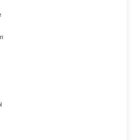
e
ri
l