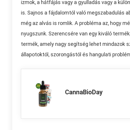
izmok, a hátfájás vagy a gyulladás vagy a kül
is. Sajnos a fájdalomtól való megszabadulás a
még az alvás is romlik. A probléma az, hogy 
nyugszunk. Szerencsére van egy kiváló termék
termék, amely nagy segítség lehet mindazok sz
állapotoktól, szorongástól és hangulati probl
CannaBioDay