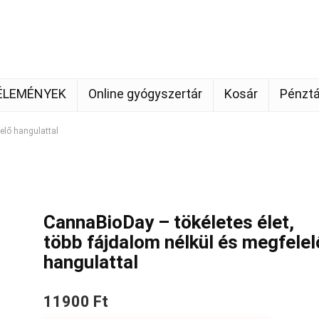
ÉLEMÉNYEK
Online gyógyszertár
Kosár
Pénztá
elő hangulattal
CannaBioDay – tökéletes élet,
több fájdalom nélkül és megfelel
hangulattal
11900 Ft