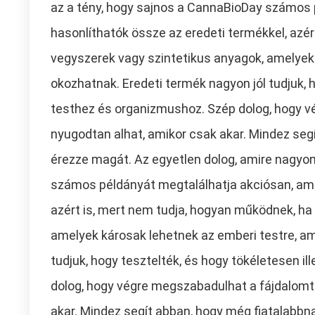
az a tény, hogy sajnos a CannaBioDay számos
hasonlíthatók össze az eredeti termékkel, azé
vegyszerek vagy szintetikus anyagok, amelyek
okozhatnak. Eredeti termék nagyon jól tudjuk, 
testhez és organizmushoz. Szép dolog, hogy v
nyugodtan alhat, amikor csak akar. Mindez se
érezze magát. Az egyetlen dolog, amire nagyon 
számos példányát megtalálhatja akciósan, ame
azért is, mert nem tudja, hogyan működnek, h
amelyek károsak lehetnek az emberi testre, a
tudjuk, hogy tesztelték, és hogy tökéletesen i
dolog, hogy végre megszabadulhat a fájdalomtó
akar. Mindez segít abban, hogy még fiatalabbn