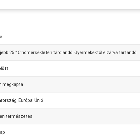
le
jebb 25 ° C hőmérsékleten tárolandó. Gyermekektől elzárva tartandó.
ölött
n megkapta
rország, Európai Únió
sen természetes
nap