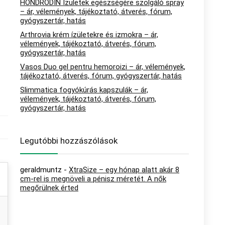
HONDRODIN Ízületek egészségére szolgáló spray
– ár, vélemények, tájékoztató, átverés, fórum,
gyógyszertár, hatás
Arthrovia krém ízületekre és izmokra – ár,
vélemények, tájékoztató, átverés, fórum,
gyógyszertár, hatás
Vasos Duo gel pentru hemoroizi – ár, vélemények,
tájékoztató, átverés, fórum, gyógyszertár, hatás
Slimmatica fogyókúrás kapszulák – ár,
vélemények, tájékoztató, átverés, fórum,
gyógyszertár, hatás
Legutóbbi hozzászólások
geraldmuntz
-
XtraSize – egy hónap alatt akár 8
cm-rel is megnöveli a pénisz méretét. A nők
megőrülnek érted