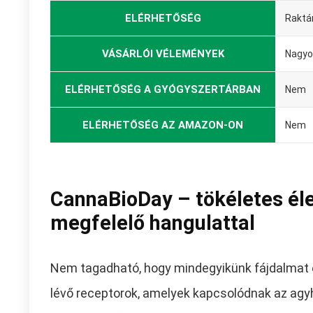
ELÉRHETŐSÉG
Raktá
VÁSÁRLÓI VÉLEMÉNYEK
Nagyo
ELÉRHETŐSÉG A GYÓGYSZERTÁRBAN
Nem
ELÉRHETŐSÉG AZ AMAZON-ON
Nem
CannaBioDay – tökéletes éle
megfelelő hangulattal
Nem tagadható, hogy mindegyikünk fájdalmat é
lévő receptorok, amelyek kapcsolódnak az agyhoz