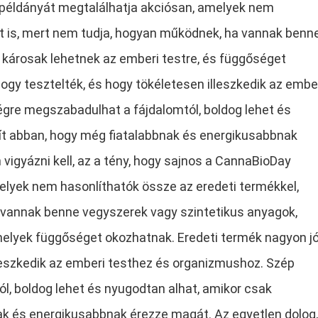
 példányát megtalálhatja akciósan, amelyek nem
rt is, mert nem tudja, hogyan működnek, ha vannak benn
 károsak lehetnek az emberi testre, és függőséget
hogy tesztelték, és hogy tökéletesen illeszkedik az embe
égre megszabadulhat a fájdalomtól, boldog lehet és
gít abban, hogy még fiatalabbnak és energikusabbnak
vigyázni kell, az a tény, hogy sajnos a CannaBioDay
lyek nem hasonlíthatók össze az eredeti termékkel,
a vannak benne vegyszerek vagy szintetikus anyagok,
melyek függőséget okozhatnak. Eredeti termék nagyon jó
lleszkedik az emberi testhez és organizmushoz. Szép
l, boldog lehet és nyugodtan alhat, amikor csak
ak és energikusabbnak érezze magát. Az egyetlen dolog,