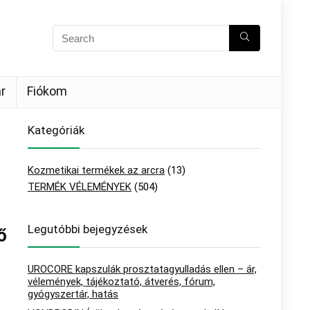
r
Fiókom
Kategóriák
Kozmetikai termékek az arcra
(13)
TERMÉK VÉLEMÉNYEK
(504)
Legutóbbi bejegyzések
ő
UROCORE kapszulák prosztatagyulladás ellen – ár,
vélemények, tájékoztató, átverés, fórum,
gyógyszertár, hatás