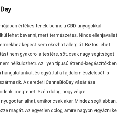
oDay
rmájában értékesítenek, benne a CBD-anyagokkal
kül lehet bevenni, mert természetes. Nincs ellenjavallat
ermékhez képest sem okozhat allergiát. Biztos lehet
ást nem gyakorol a testére, sőt, csak nagy segítséget
a, nem nélkülözheti. Az ilyen típusú étrend-kiegészítőkben
 hangulatunkat, és egyúttal a fájdalom észlelését is
 származik. Az eredeti CannaBioDay vásárlása
ndenki megtehet. Szép dolog, hogy végre
 nyugodtan alhat, amikor csak akar. Mindez segít abban,
ze magát. Az egyetlen dolog, amire nagyon vigyázni kel