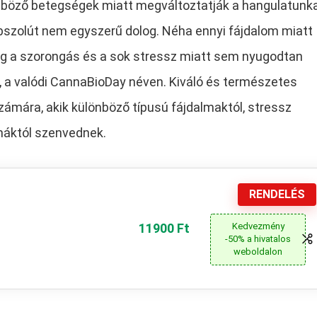
önböző betegségek miatt megváltoztatják a hangulatunk
bszolút nem egyszerű dolog. Néha ennyi fájdalom miatt
még a szorongás és a sok stressz miatt sem nyugodtan
, a valódi CannaBioDay néven. Kiváló és természetes
ámára, akik különböző típusú fájdalmaktól, stressz
émáktól szenvednek.
RENDELÉS
11900 Ft
Kedvezmény
-50% a hivatalos
weboldalon