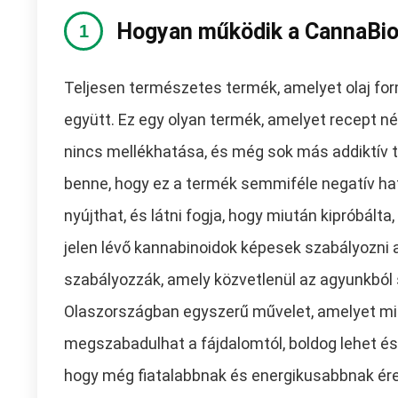
Hogyan működik a CannaBi
Teljesen természetes termék, amelyet olaj fo
együtt. Ez egy olyan termék, amelyet recept nél
nincs mellékhatása, és még sok más addiktív t
benne, hogy ez a termék semmiféle negatív hat
nyújthat, és látni fogja, hogy miután kipróbált
jelen lévő kannabinoidok képesek szabályozni a
szabályozzák, amely közvetlenül az agyunkból
Olaszországban egyszerű művelet, amelyet mi
megszabadulhat a fájdalomtól, boldog lehet és
hogy még fiatalabbnak és energikusabbnak érez