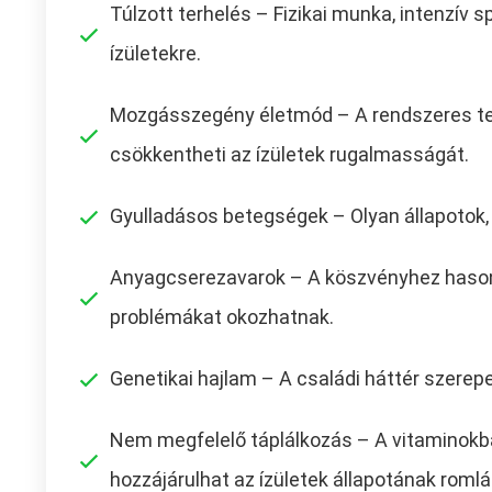
Túlzott terhelés – Fizikai munka, intenzív 
ízületekre.
Mozgásszegény életmód – A rendszeres te
csökkentheti az ízületek rugalmasságát.
Gyulladásos betegségek – Olyan állapotok, m
Anyagcserezavarok – A köszvényhez hasonl
problémákat okozhatnak.
Genetikai hajlam – A családi háttér szerepe
Nem megfelelő táplálkozás – A vitaminokb
hozzájárulhat az ízületek állapotának roml