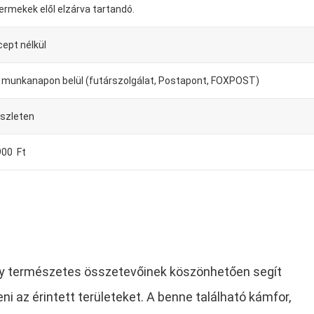
ermekek elől elzárva tartandó.
cept nélkül
-4 munkanapon belül (futárszolgálat, Postapont, FOXPOST)
észleten
900 Ft
ely természetes összetevőinek köszönhetően segít
ni az érintett területeket. A benne található kámfor,