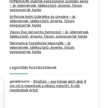
HONDRODIN Ízületek egészségére szolgáló spray
– ár, vélemények, tájékoztató, átverés, fórum,
gyógyszertár, hatás
Arthrovia krém ízületekre és izmokra – ár,
vélemények, tájékoztató, átverés, fórum,
gyógyszertár, hatás
Vasos Duo gel pentru hemoroizi – ár, vélemények,
tájékoztató, átverés, fórum, gyógyszertár, hatás
Slimmatica fogyókúrás kapszulák – ár,
vélemények, tájékoztató, átverés, fórum,
gyógyszertár, hatás
Legutóbbi hozzászólások
geraldmuntz
-
XtraSize – egy hónap alatt akár 8
cm-rel is megnöveli a pénisz méretét. A nők
megőrülnek érted