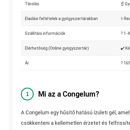
Tárolás
☝ Gy
Eladási feltételek a gyógyszertárakban
⚕️ Re
Szállítási információk
?️ 1
Elérhetőség (Online gyógyszertár)
✔️ K
Ár
? 16
Mi az a Congelum?
A Congelum egy hűsítő hatású ízületi gél, am
csökkenteni a kellemetlen érzetet és felfrissíte