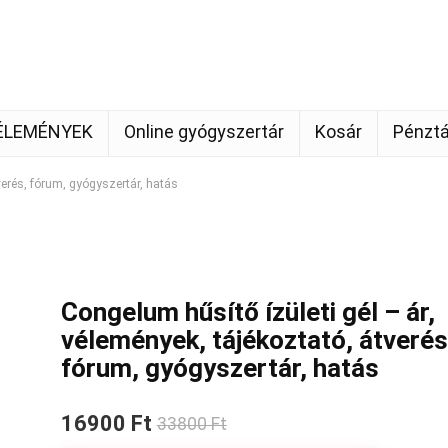
ÉLEMÉNYEK
Online gyógyszertár
Kosár
Pénztá
verés, fórum, gyógyszertár, hatás
Congelum hűsítő ízületi gél – ár,
vélemények, tájékoztató, átverés
fórum, gyógyszertár, hatás
16900 Ft
33800 Ft