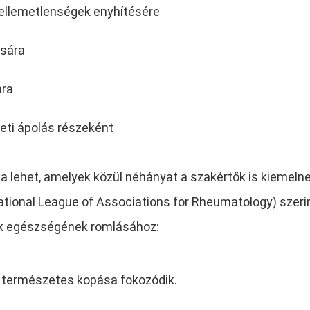
kellemetlenségek enyhítésére
ására
ára
eti ápolás részeként
a lehet, amelyek közül néhányat a szakértők is kiemelne
tional League of Associations for Rheumatology) szeri
tek egészségének romlásához:
ek természetes kopása fokozódik.