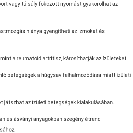
sport vagy túlsúly fokozott nyomást gyakorolhat az
stmozgás hiánya gyengítheti az izmokat és
int a reumatoid artritisz, károsíthatják az ízületeket.
ó betegségek a húgysav felhalmozódása miatt ízületi
t játszhat az ízületi betegségek kialakulásában.
an és ásványi anyagokban szegény étrend
ásához.