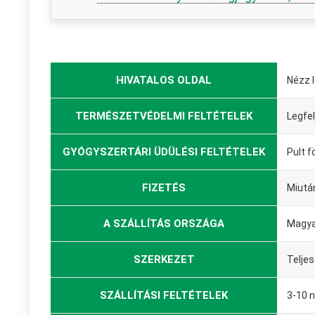
HIVATALOS OLDAL
Nézz 
TERMÉSZETVÉDELMI FELTÉTELEK
Legfel
GYÓGYSZERTÁRI ÜDÜLÉSI FELTÉTELEK
Pult f
FIZETÉS
Miutá
A SZÁLLÍTÁS ORSZÁGA
Magya
SZERKEZET
Telje
SZÁLLÍTÁSI FELTÉTELEK
3-10 