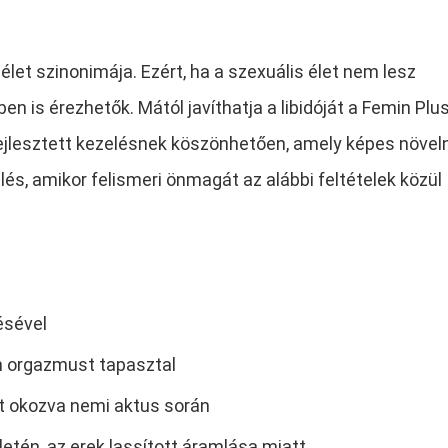
 élet szinonimája. Ezért, ha a szexuális élet nem lesz
n is érezhetők. Mától javíthatja a libidóját a Femin Plu
fejlesztett kezelésnek köszönhetően, amely képes növeln
elés, amikor felismeri önmagát az alábbi feltételek közül
ésével
n orgazmust tapasztal
at okozva nemi aktus során
letén, az erek lassított áramlása miatt