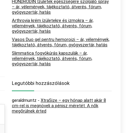
HONDRODIN Ízületek egészségére szolgáló spray
– ár, vélemények, tájékoztató, átverés, fórum,
gyógyszertár, hatás
Arthrovia krém ízületekre és izmokra – ár,
vélemények, tájékoztató, átverés, fórum,
gyógyszertár, hatás
Vasos Duo gel pentru hemoroizi – ár, vélemények,
tájékoztató, átverés, fórum, gyógyszertár, hatás
Slimmatica fogyókúrás kapszulák – ár,
vélemények, tájékoztató, átverés, fórum,
gyógyszertár, hatás
Legutóbbi hozzászólások
geraldmuntz
-
XtraSize – egy hónap alatt akár 8
cm-rel is megnöveli a pénisz méretét. A nők
megőrülnek érted