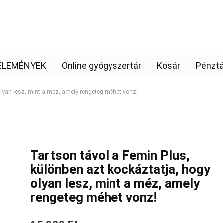
ÉLEMÉNYEK
Online gyógyszertár
Kosár
Pénztá
olyan lesz, mint a méz, amely rengeteg méhet vonz!
Tartson távol a Femin Plus,
különben azt kockáztatja, hogy
olyan lesz, mint a méz, amely
rengeteg méhet vonz!