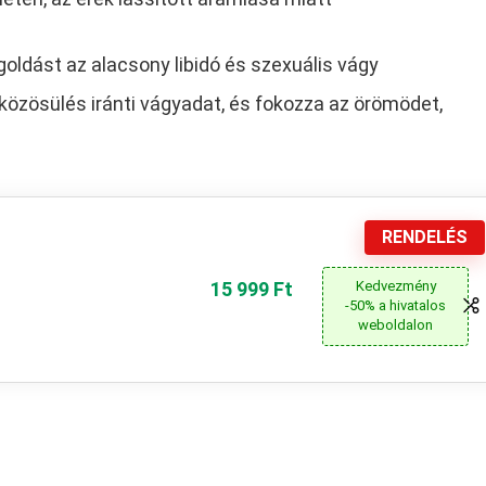
oldást az alacsony libidó és szexuális vágy
ó közösülés iránti vágyadat, és fokozza az örömödet,
RENDELÉS
15 999 Ft
Kedvezmény
-50% a hivatalos
weboldalon