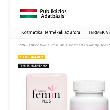
Kozmetikai termékek az arcra
TERMÉK V
Home
»
Tartson távol a Femin Plus, különben azt kockáztatja, hogy 
BEST SELLER
TERMÉK VÉLEMÉNYEK