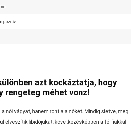
ron
n pozitív
különben azt kockáztatja, hogy
ly rengeteg méhet vonz!
 női vágyat, hanem rontja a nőkét. Mindig sietve, meg
ül elveszítik libidójukat, következésképpen a férfiakkal