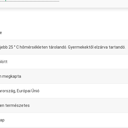
le
jebb 25 ° C hőmérsékleten tárolandó. Gyermekektől elzárva tartandó.
ölött
n megkapta
rország, Európai Únió
sen természetes
nap