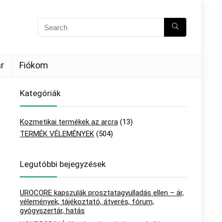
r
Fiókom
Kategóriák
Kozmetikai termékek az arcra
(13)
TERMÉK VÉLEMÉNYEK
(504)
Legutóbbi bejegyzések
UROCORE kapszulák prosztatagyulladás ellen – ár,
vélemények, tájékoztató, átverés, fórum,
gyógyszertár, hatás