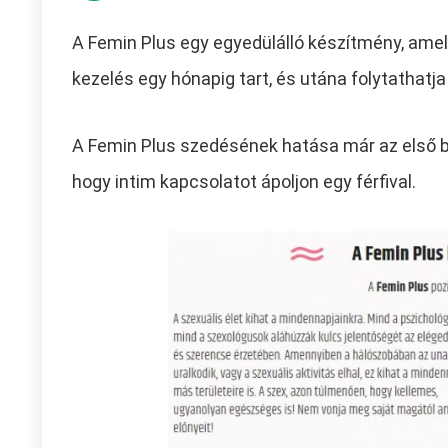
A Femin Plus egy egyedülálló készítmény, amely
kezelés egy hónapig tart, és utána folytathatj
A Femin Plus szedésének hatása már az első bev
hogy intim kapcsolatot ápoljon egy férfival.