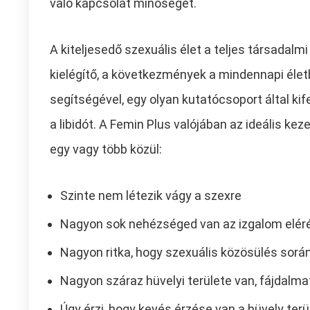
való kapcsolat minőségét.
A kiteljesedő szexuális élet a teljes társadalmi
kielégítő, a következmények a mindennapi életbe
segítségével, egy olyan kutatócsoport által ki
a libidót. A Femin Plus valójában az ideális kez
egy vagy több közül:
Szinte nem létezik vágy a szexre
Nagyon sok nehézséged van az izgalom elér
Nagyon ritka, hogy szexuális közösülés sorá
Nagyon száraz hüvelyi területe van, fájdalm
Úgy érzi, hogy kevés érzése van a hüvely terü