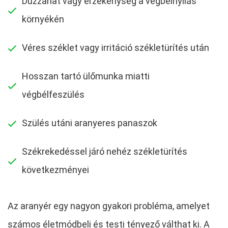
Duzzanat vagy érzékenység a végbélnyílás
környékén
Véres széklet vagy irritáció székletürítés után
Hosszan tartó ülőmunka miatti
végbélfeszülés
Szülés utáni aranyeres panaszok
Székrekedéssel járó nehéz székletürítés
következményei
Az aranyér egy nagyon gyakori probléma, amelyet
számos életmódbeli és testi tényező válthat ki. A