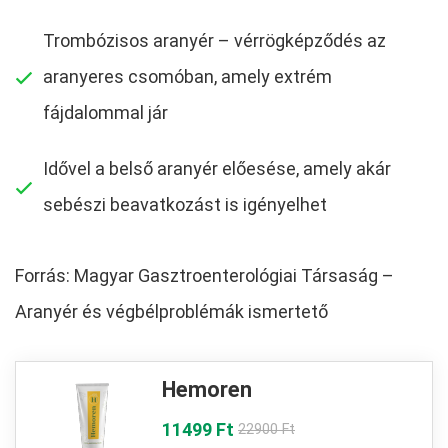
Trombózisos aranyér – vérrögképződés az
aranyeres csomóban, amely extrém
fájdalommal jár
Idővel a belső aranyér előesése, amely akár
sebészi beavatkozást is igényelhet
Forrás: Magyar Gasztroenterológiai Társaság –
Aranyér és végbélproblémák ismertető
Hemoren
11499 Ft
22900 Ft