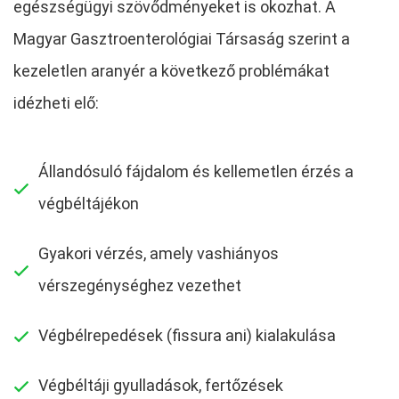
egészségügyi szövődményeket is okozhat. A
Magyar Gasztroenterológiai Társaság szerint a
kezeletlen aranyér a következő problémákat
idézheti elő:
Állandósuló fájdalom és kellemetlen érzés a
végbéltájékon
Gyakori vérzés, amely vashiányos
vérszegénységhez vezethet
Végbélrepedések (fissura ani) kialakulása
Végbéltáji gyulladások, fertőzések