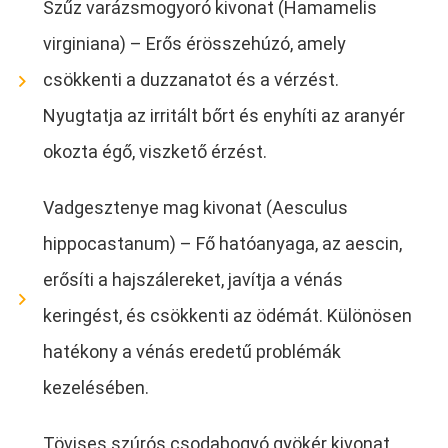
Szűz varázsmogyoró kivonat (Hamamelis
virginiana) – Erős érösszehúzó, amely
csökkenti a duzzanatot és a vérzést.
Nyugtatja az irritált bőrt és enyhíti az aranyér
okozta égő, viszkető érzést.
Vadgesztenye mag kivonat (Aesculus
hippocastanum) – Fő hatóanyaga, az aescin,
erősíti a hajszálereket, javítja a vénás
keringést, és csökkenti az ödémát. Különösen
hatékony a vénás eredetű problémák
kezelésében.
Tövises szúrós csodabogyó gyökér kivonat