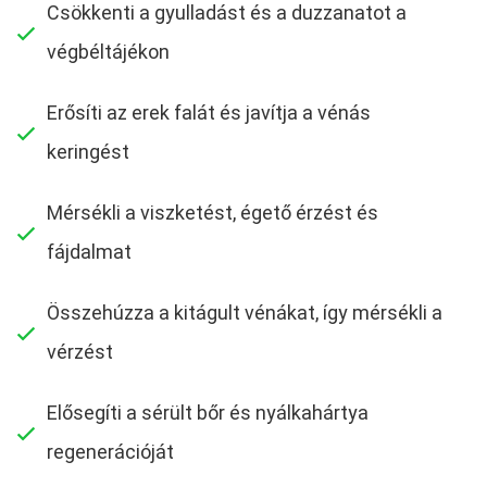
Csökkenti a gyulladást és a duzzanatot a
végbéltájékon
Erősíti az erek falát és javítja a vénás
keringést
Mérsékli a viszketést, égető érzést és
fájdalmat
Összehúzza a kitágult vénákat, így mérsékli a
vérzést
Elősegíti a sérült bőr és nyálkahártya
regenerációját