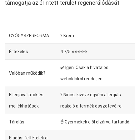
támogatja az érintett terület regenerálódását.
GYÓGYSZERFORMA
? Krém
Értékelés
4.7/5 ⭐⭐⭐⭐⭐
✔️ Igen. Csak a hivatalos
Valóban működik?
weboldalról rendeljen
Ellenjavallatok és
? Nincs, kivéve egyéni allergiás
mellékhatások
reakció a termék összetevőire.
Tárolás
☝ Gyermekek elől elzárva tartandó.
Eladási feltételek a