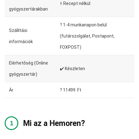
⚕️ Recept nélkül
gyógyszertárakban
?️ 1-4 munkanapon belül
Szállítási
(futárszolgálat, Postapont,
információk
FOXPOST)
Elérhetőség (Online
✔️ Készleten
gyógyszertár)
Ár
? 11499 Ft
Mi az a Hemoren?