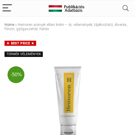
Home
»
Hemoren aranyér elleni krém – ár, vélemények, tájékoztató, átverés,
fórum, gyógyszertár, hatás
BEST PRICE
TERMÉK VÉLEMÉNYEK
-50%