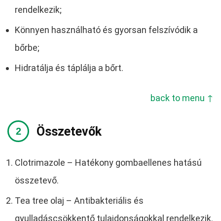
rendelkezik;
Könnyen használható és gyorsan felszívódik a
bőrbe;
Hidratálja és táplálja a bőrt.
back to menu ↑
Összetevők
Clotrimazole – Hatékony gombaellenes hatású
összetevő.
Tea tree olaj – Antibakteriális és
gyulladáscsökkentő tulajdonságokkal rendelkezik.