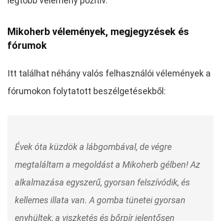
legtöbb vélemény pozitív.
Mikoherb vélemények, megjegyzések és
fórumok
Itt találhat néhány valós felhasználói vélemények a
fórumokon folytatott beszélgetésekből:
Évek óta küzdök a lábgombával, de végre
megtaláltam a megoldást a Mikoherb gélben! Az
alkalmazása egyszerű, gyorsan felszívódik, és
kellemes illata van. A gomba tünetei gyorsan
enyhültek, a viszketés és bőrpír jelentősen