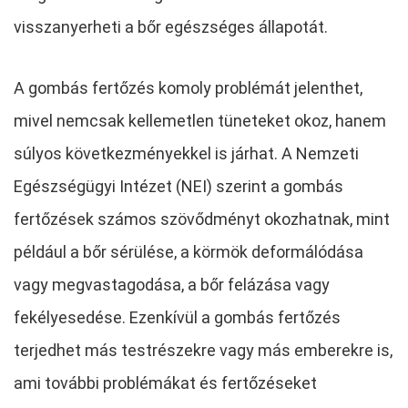
visszanyerheti a bőr egészséges állapotát.
A gombás fertőzés komoly problémát jelenthet,
mivel nemcsak kellemetlen tüneteket okoz, hanem
súlyos következményekkel is járhat. A Nemzeti
Egészségügyi Intézet (NEI) szerint a gombás
fertőzések számos szövődményt okozhatnak, mint
például a bőr sérülése, a körmök deformálódása
vagy megvastagodása, a bőr felázása vagy
fekélyesedése. Ezenkívül a gombás fertőzés
terjedhet más testrészekre vagy más emberekre is,
ami további problémákat és fertőzéseket