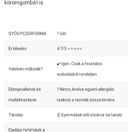
körömgombát is.
GYÓGYSZERFORMA
? Gél
Értékelés
4.7/5 ⭐⭐⭐⭐⭐
✔️ Igen. Csak a hivatalos
Valóban működik?
weboldalról rendeljen
Ellenjavallatok és
? Nincs, kivéve egyéni allergiás
mellékhatások
reakció a termék összetevőire.
Tárolás
☝ Gyermekek elől elzárva tartandó.
Eladási feltételek a