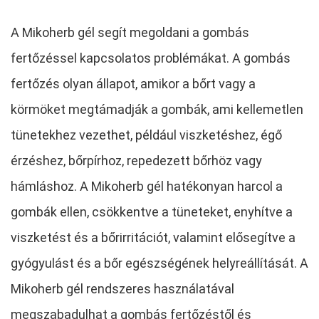
A Mikoherb gél segít megoldani a gombás
fertőzéssel kapcsolatos problémákat. A gombás
fertőzés olyan állapot, amikor a bőrt vagy a
körmöket megtámadják a gombák, ami kellemetlen
tünetekhez vezethet, például viszketéshez, égő
érzéshez, bőrpírhoz, repedezett bőrhöz vagy
hámláshoz. A Mikoherb gél hatékonyan harcol a
gombák ellen, csökkentve a tüneteket, enyhítve a
viszketést és a bőrirritációt, valamint elősegítve a
gyógyulást és a bőr egészségének helyreállítását. A
Mikoherb gél rendszeres használatával
megszabadulhat a gombás fertőzéstől és