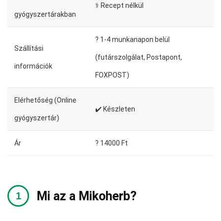
⚕️ Recept nélkül
gyógyszertárakban
?️ 1-4 munkanapon belül
Szállítási
(futárszolgálat, Postapont,
információk
FOXPOST)
Elérhetőség (Online
✔️ Készleten
gyógyszertár)
Ár
? 14000 Ft
Mi az a Mikoherb?