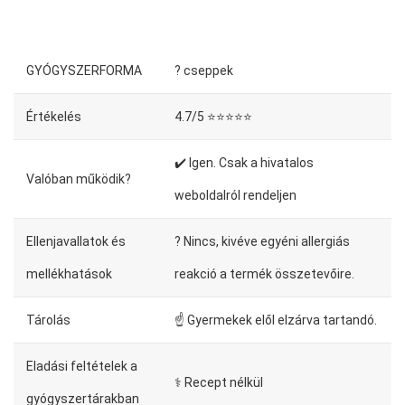
GYÓGYSZERFORMA
? cseppek
Értékelés
4.7/5 ⭐⭐⭐⭐⭐
✔️ Igen. Csak a hivatalos
Valóban működik?
weboldalról rendeljen
Ellenjavallatok és
? Nincs, kivéve egyéni allergiás
mellékhatások
reakció a termék összetevőire.
Tárolás
☝ Gyermekek elől elzárva tartandó.
Eladási feltételek a
⚕️ Recept nélkül
gyógyszertárakban