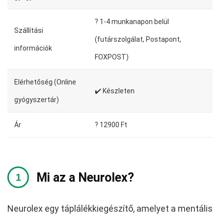
?️ 1-4 munkanapon belül
Szállítási
(futárszolgálat, Postapont,
információk
FOXPOST)
Elérhetőség (Online
✔️ Készleten
gyógyszertár)
Ár
? 12900 Ft
Mi az a Neurolex?
Neurolex egy táplálékkiegészítő, amelyet a mentális