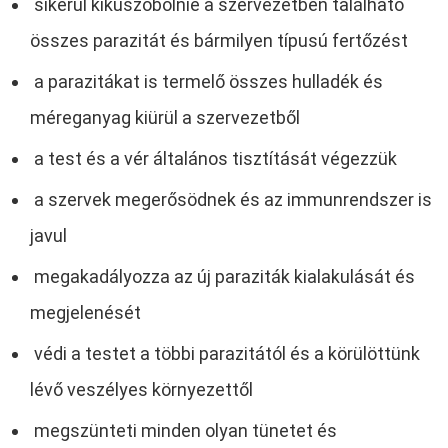
sikerül kiküszöbölnie a szervezetben található
összes parazitát és bármilyen típusú fertőzést
a parazitákat is termelő összes hulladék és
méreganyag kiürül a szervezetből
a test és a vér általános tisztítását végezzük
a szervek megerősödnek és az immunrendszer is
javul
megakadályozza az új paraziták kialakulását és
megjelenését
védi a testet a többi parazitától és a körülöttünk
lévő veszélyes környezettől
megszünteti minden olyan tünetet és