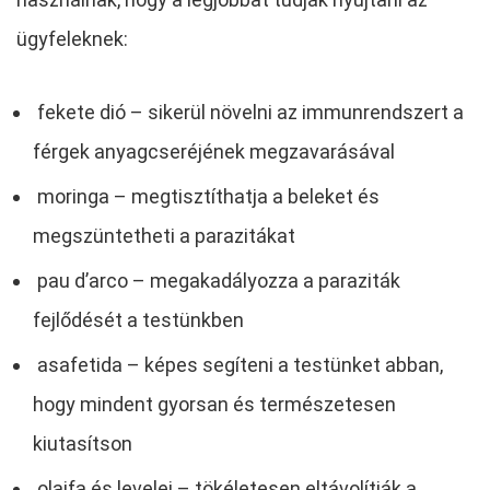
ügyfeleknek:
fekete dió – sikerül növelni az immunrendszert a
férgek anyagcseréjének megzavarásával
moringa – megtisztíthatja a beleket és
megszüntetheti a parazitákat
pau d’arco – megakadályozza a paraziták
fejlődését a testünkben
asafetida – képes segíteni a testünket abban,
hogy mindent gyorsan és természetesen
kiutasítson
olajfa és levelei – tökéletesen eltávolítják a