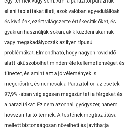
egy termék vagy sem. Ami a parazitol paraziták
elleni tablettákat illeti, azok valóban egyedülállóak
és kiválóak, ezért világszerte értékesítik őket, és
gyakran használják sokan, akik küzdeni akarnak
vagy megakadályozzák az ilyen típusú
problémákat. Elmondható, hogy nagyon rövid idő
alatt kiküszöbölhet mindenféle kellemetlenséget és
tünetet, és amint azt a jó vélemények is
megerősítik, és nemcsak a Parazitol-on az esetek
97,9% -ában véglegesen megszünteti a férgeket és
a parazitákat. Ez nem azonnali gyógyszer, hanem
hosszan tartó termék. A testének megtisztítása
mellett biztonságosan növelheti és javíthatja