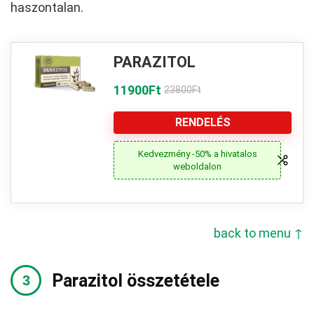
haszontalan.
PARAZITOL
11900Ft
23800Ft
RENDELÉS
Kedvezmény -50% a hivatalos
weboldalon
back to menu ↑
Parazitol összetétele