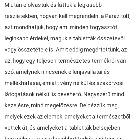
Miután elolvastuk és láttuk a legkisebb
részletekben, hogyan kell megrendelni a Parazitolt,
azt mondhatjuk, hogy ami minden fogyasztót
leginkább érdekel, maguk a tabletták összetevői
vagy összetétele is. Amit eddig megértettünk, az
az, hogy egy teljesen természetes termékről van
szó, amelynek nincsenek ellenjavallatai és
mellékhatásai, emiatt vény nélkül és szakorvosi
látogatások nélkül is bevehető. Nagyszerű mind
kezelésre, mind megelőzésre. De nézzük meg,
melyek ezek az elemek, amelyeket a természetből
vettek át, és amelyeket a tabletták belsejében
használnak, hogy a legjobbat tudják nyújtani az