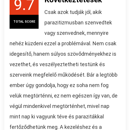
9.7
Csak azok tudják jól, akik
parazitizmusban szenvedtek
TOTAL SCORE
vagy szenvednek, mennyire
nehéz küzdeni ezzel a problémával. Nem csak
idegesítő, hanem súlyos szövődményekhez is
vezethet, és veszélyeztetheti testünk és
szerveink megfelelő működését. Bár a legtöbb
ember úgy gondolja, hogy ez soha nem fog
velük megtörténni, ez nem egészen így van, de
végül mindenkivel megtörténhet, mivel nap
mint nap ki vagyunk téve és parazitákkal
fertőződhetünk meg. A kezeléshez és a