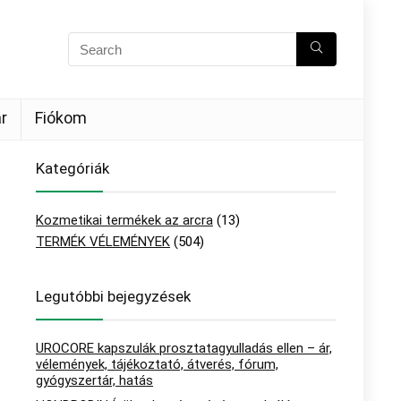
r
Fiókom
Kategóriák
Kozmetikai termékek az arcra
(13)
TERMÉK VÉLEMÉNYEK
(504)
Legutóbbi bejegyzések
UROCORE kapszulák prosztatagyulladás ellen – ár,
vélemények, tájékoztató, átverés, fórum,
gyógyszertár, hatás