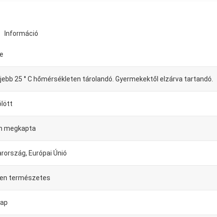
Információ
le
jebb 25 ° C hőmérsékleten tárolandó. Gyermekektől elzárva tartandó.
ölött
n megkapta
rország, Európai Únió
sen természetes
nap