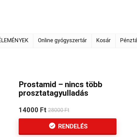
ÉLEMÉNYEK
Online gyógyszertár
Kosár
Pénztá
Prostamid – nincs több
prosztatagyulladás
14000 Ft
28000 Ft
RENDELÉS