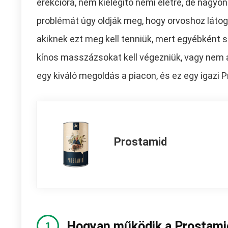
erekcióra, nem kielégítő nemi életre, de nagyon
problémát úgy oldják meg, hogy orvoshoz láto
akiknek ezt meg kell tenniük, mert egyébként 
kínos masszázsokat kell végezniük, vagy nem a
egy kiváló megoldás a piacon, és ez egy igazi
Prostamid
Hogyan működik a Prostami