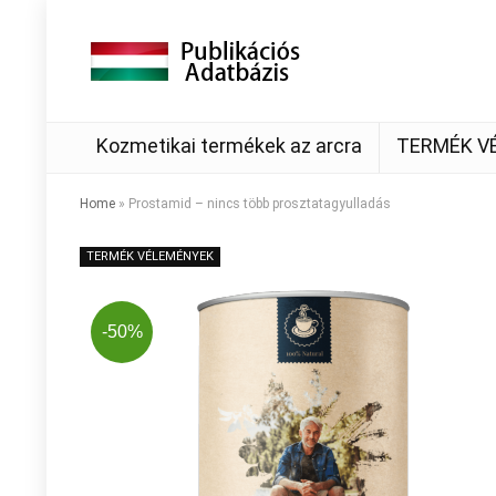
Kozmetikai termékek az arcra
TERMÉK V
Home
»
Prostamid – nincs több prosztatagyulladás
TERMÉK VÉLEMÉNYEK
-50%