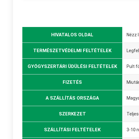
HIVATALOS OLDAL
Nézz 
TERMÉSZETVÉDELMI FELTÉTELEK
Legfel
GYÓGYSZERTÁRI ÜDÜLÉSI FELTÉTELEK
Pult f
FIZETÉS
Miutá
A SZÁLLÍTÁS ORSZÁGA
Magya
SZERKEZET
Telje
SZÁLLÍTÁSI FELTÉTELEK
3-10 