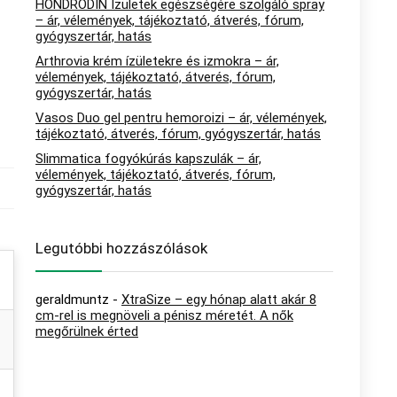
HONDRODIN Ízületek egészségére szolgáló spray
– ár, vélemények, tájékoztató, átverés, fórum,
gyógyszertár, hatás
Arthrovia krém ízületekre és izmokra – ár,
vélemények, tájékoztató, átverés, fórum,
gyógyszertár, hatás
Vasos Duo gel pentru hemoroizi – ár, vélemények,
tájékoztató, átverés, fórum, gyógyszertár, hatás
Slimmatica fogyókúrás kapszulák – ár,
vélemények, tájékoztató, átverés, fórum,
gyógyszertár, hatás
Legutóbbi hozzászólások
geraldmuntz
-
XtraSize – egy hónap alatt akár 8
cm-rel is megnöveli a pénisz méretét. A nők
megőrülnek érted