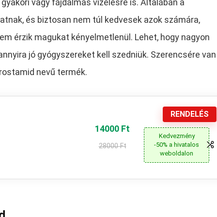
 gyakori vagy fájdalmas vizelésre is. Általában a
gatnak, és biztosan nem túl kedvesek azok számára,
sem érzik magukat kényelmetlenül. Lehet, hogy nagyon
nnyira jó gyógyszereket kell szedniük. Szerencsére van
 Prostamid nevű termék.
RENDELÉS
14000 Ft
Kedvezmény
-50% a hivatalos
28000 Ft
weboldalon
d