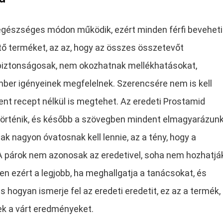
gészséges módon működik, ezért minden férfi beveheti
ítő terméket, az az, hogy az összes összetevőt
 biztonságosak, nem okozhatnak mellékhatásokat,
ember igényeinek megfelelnek. Szerencsére nem is kell
nt recept nélkül is megtehet. Az eredeti Prostamid
 történik, és később a szövegben mindent elmagyarázunk
k nagyon óvatosnak kell lennie, az a tény, hogy a
 A párok nem azonosak az eredetivel, soha nem hozhatjá
n ezért a legjobb, ha meghallgatja a tanácsokat, és
 hogyan ismerje fel az eredeti eredetit, ez az a termék,
k a várt eredményeket.