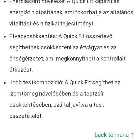
Energiaszint növelése: A Quick Fit kapszulák
energiát biztosítanak, ami fokozhatja az általános
vitalitást és a fizikai teljesítményt.
Étvágycsökkentés: A Quick Fit összetevői
segíthetnek csökkenteni az étvágyat és az
éhségérzetet, ami megkönnyítheti a kontrollált
étkezést.
Jobb testkompozíció: A Quick Fit segíthet az
izomtömeg növelésében és a testzsír
csökkentésében, ezáltal javítva a test
összetételét.
back to menu ↑