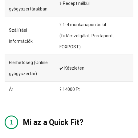
⚕️ Recept nélkül
gyógyszertárakban
?️ 1-4 munkanapon belül
Szállítási
(futárszolgálat, Postapont,
információk
FOXPOST)
Elérhetőség (Online
✔️ Készleten
gyógyszertár)
Ár
? 14000 Ft
Mi az a Quick Fit?