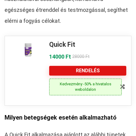
egészséges étrenddel és testmozgással, segíthet
elérni a fogyás célokat.
Quick Fit
14000 Ft
28000 Ft
RENDELÉS
Kedvezmény -50% a hivatalos
weboldalon
Milyen betegségek esetén alkalmazható
A Quick Fit alkalmazása ajánlott az alábbi tünetek