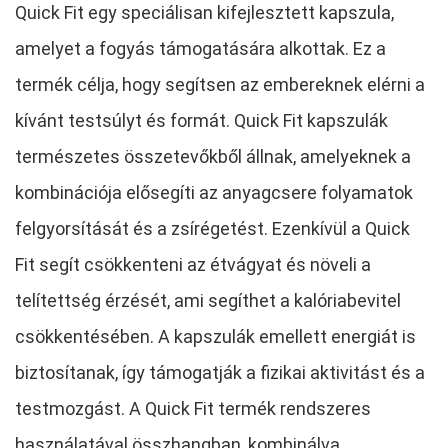
Quick Fit egy speciálisan kifejlesztett kapszula,
amelyet a fogyás támogatására alkottak. Ez a
termék célja, hogy segítsen az embereknek elérni a
kívánt testsúlyt és formát. Quick Fit kapszulák
természetes összetevőkből állnak, amelyeknek a
kombinációja elősegíti az anyagcsere folyamatok
felgyorsítását és a zsírégetést. Ezenkívül a Quick
Fit segít csökkenteni az étvágyat és növeli a
telítettség érzését, ami segíthet a kalóriabevitel
csökkentésében. A kapszulák emellett energiát is
biztosítanak, így támogatják a fizikai aktivitást és a
testmozgást. A Quick Fit termék rendszeres
használatával összhangban, kombinálva