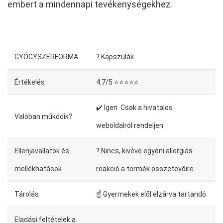
embert a mindennapi tevékenységekhez.
GYÓGYSZERFORMA
? Kapszulák
Értékelés
4.7/5 ⭐⭐⭐⭐⭐
✔️ Igen. Csak a hivatalos
Valóban működik?
weboldalról rendeljen
Ellenjavallatok és
? Nincs, kivéve egyéni allergiás
mellékhatások
reakció a termék összetevőire.
Tárolás
☝ Gyermekek elől elzárva tartandó.
Eladási feltételek a