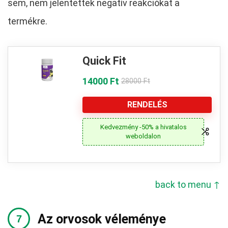
sem, nem jelentettek negatív reakciókat a
termékre.
Quick Fit
14000 Ft
28000 Ft
RENDELÉS
Kedvezmény -50% a hivatalos
weboldalon
back to menu ↑
Az orvosok véleménye