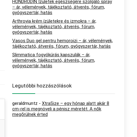
HONDRODIN Ízületek egészségére szolgáló spray
– ár, vélemények, tájékoztató, átverés, fórum,
gyógyszertár, hatás
Arthrovia krém ízületekre és izmokra – ár,
vélemények, tájékoztató, átverés, fórum,
gyógyszertár, hatás
Vasos Duo gel pentru hemoroizi – ár, vélemények,
tájékoztató, átverés, fórum, gyógyszertár, hatás
Slimmatica fogyókúrás kapszulák – ár,
vélemények, tájékoztató, átverés, fórum,
gyógyszertár, hatás
Legutóbbi hozzászólások
geraldmuntz
-
XtraSize – egy hónap alatt akár 8
cm-rel is megnöveli a pénisz méretét. A nők
megőrülnek érted