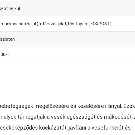
cept nélkül
-4 munkanapon belül (futárszolgálat, Postapont, FOXPOST)
észleten
900FT
esebetegségek megelőzésére és kezelésére irányul. Ezek
amelyek támogatják a vesék egészségét és működését.
esekőképződés kockázatát, javítani a vesefunkciót és