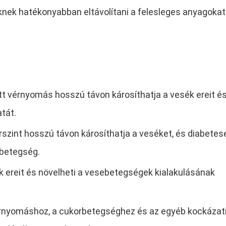
knek hatékonyabban eltávolítani a felesleges anyagokat
t vérnyomás hosszú távon károsíthatja a vesék ereit é
tát.
szint hosszú távon károsíthatja a veséket, és diabetes
ebetegség.
 ereit és növelheti a vesebetegségek kialakulásának
vérnyomáshoz, a cukorbetegséghez és az egyéb kockázat