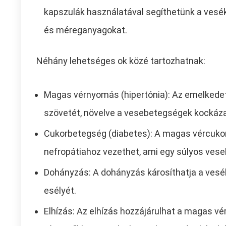
kapszulák használatával segíthetünk a vesé
és méreganyagokat.
Néhány lehetséges ok közé tartozhatnak:
Magas vérnyomás (hipertónia): Az emelkedet
szövetét, növelve a vesebetegségek kockáza
Cukorbetegség (diabetes): A magas vércukor
nefropátiahoz vezethet, ami egy súlyos ves
Dohányzás: A dohányzás károsíthatja a vesék
esélyét.
Elhízás: Az elhízás hozzájárulhat a magas 