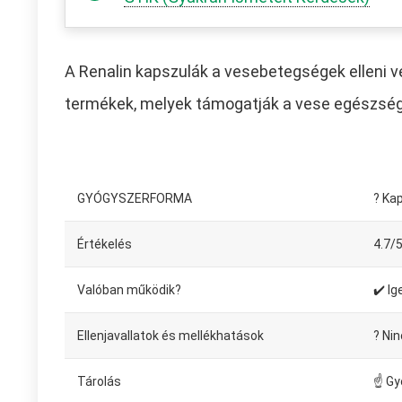
A Renalin kapszulák a vesebetegségek elleni v
termékek, melyek támogatják a vese egészsé
GYÓGYSZERFORMA
? Ka
Értékelés
4.7/
Valóban működik?
✔️ Ig
Ellenjavallatok és mellékhatások
? Nin
Tárolás
☝ Gy