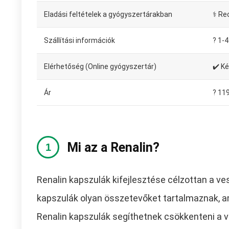
Eladási feltételek a gyógyszertárakban
⚕️ Re
Szállítási információk
?️ 1
Elérhetőség (Online gyógyszertár)
✔️ K
Ár
? 11
Mi az a Renalin?
Renalin kapszulák kifejlesztése célzottan a v
kapszulák olyan összetevőket tartalmaznak, 
Renalin kapszulák segíthetnek csökkenteni a v