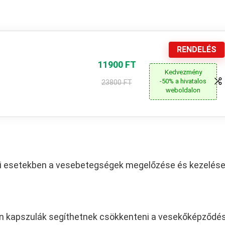
RENDELÉS
11900 FT
Kedvezmény
-50% a hivatalos
23800 FT
weboldalon
bbi esetekben a vesebetegségek megelőzése és kezelés
n kapszulák segíthetnek csökkenteni a vesekőképződé