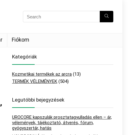
r
Fiókom
Kategóriák
Kozmetikai termékek az arcra
(13)
TERMÉK VÉLEMÉNYEK
(504)
Legutóbbi bejegyzések
,
UROCORE kapszulák prosztatagyulladás ellen – ár,
vélemények, tájékoztató, átverés, fórum,
gyógyszertár, hatás