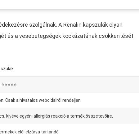
édekezésre szolgálnak. A Renalin kapszulák olyan
gét és a vesebetegségek kockázatának csökkentését.
pszulák
5 ⭐⭐⭐⭐⭐
en. Csak a hivatalos weboldalról rendeljen
cs, kivéve egyéni allergiás reakció a termék összetevőire.
ermekek elől elzárva tartandó.