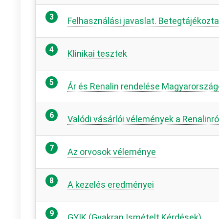
Felhasználási javaslat. Betegtájékozt
Klinikai tesztek
Ár és Renalin rendelése Magyarorszá
Valódi vásárlói vélemények a Renalinró
Az orvosok véleménye
A kezelés eredményei
GYIK (Gyakran Ismételt Kérdések)