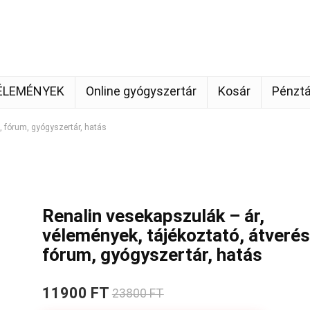
ÉLEMÉNYEK
Online gyógyszertár
Kosár
Pénztá
, fórum, gyógyszertár, hatás
Renalin vesekapszulák – ár,
vélemények, tájékoztató, átverés
fórum, gyógyszertár, hatás
11900 FT
23800 FT