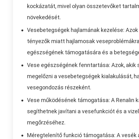
kockázatát, mivel olyan összetevőket tartal
növekedését.
Vesebetegségek hajlamának kezelése: Azok 
tényezők miatt hajlamosak veseproblémákra,
egészségének támogatására és a betegség
Vese egészségének fenntartása: Azok, akik 
megelőzni a vesebetegségek kialakulását, ha
vesegondozás részeként.
Vese működésének támogatása: A Renalin ka
segíthetnek javítani a vesefunkciót és a vize
megőrzéséhez.
Méregtelenítő funkció támogatása: A vesék a