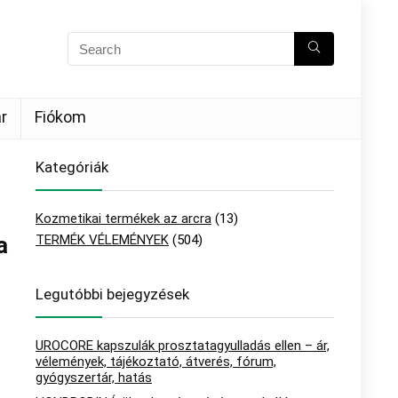
r
Fiókom
Kategóriák
Kozmetikai termékek az arcra
(13)
a
TERMÉK VÉLEMÉNYEK
(504)
Legutóbbi bejegyzések
UROCORE kapszulák prosztatagyulladás ellen – ár,
vélemények, tájékoztató, átverés, fórum,
gyógyszertár, hatás