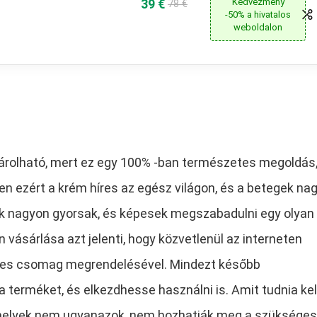
39 €
Kedvezmény
78 €
-50% a hivatalos
weboldalon
árolható, mert ez egy 100% -ban természetes megoldás
 ezért a krém híres az egész világon, és a betegek na
k nagyon gyorsak, és képesek megszabadulni egy olyan
n vásárlása azt jelenti, hogy közvetlenül az interneten
ges csomag megrendelésével. Mindezt később
terméket, és elkezdhesse használni is. Amit tudnia kell
amelyek nem ugyanazok, nem hozhatják meg a szükséges