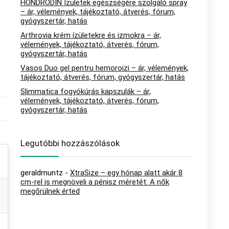
HONDRODIN Ízületek egészségére szolgáló spray
– ár, vélemények, tájékoztató, átverés, fórum,
gyógyszertár, hatás
Arthrovia krém ízületekre és izmokra – ár,
vélemények, tájékoztató, átverés, fórum,
gyógyszertár, hatás
Vasos Duo gel pentru hemoroizi – ár, vélemények,
tájékoztató, átverés, fórum, gyógyszertár, hatás
Slimmatica fogyókúrás kapszulák – ár,
vélemények, tájékoztató, átverés, fórum,
gyógyszertár, hatás
Legutóbbi hozzászólások
geraldmuntz
-
XtraSize – egy hónap alatt akár 8
cm-rel is megnöveli a pénisz méretét. A nők
megőrülnek érted