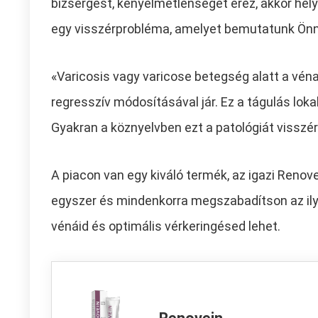
bizsergést, kényelmetlenséget érez, akkor hely
egy visszérprobléma, amelyet bemutatunk Önn
«Varicosis vagy varicose betegség alatt a véna
regresszív módosításával jár. Ez a tágulás loka
Gyakran a köznyelvben ezt a patológiát visszér
A piacon van egy kiváló termék, az igazi Reno
egyszer és mindenkorra megszabadítson az ilye
vénáid és optimális vérkeringésed lehet.