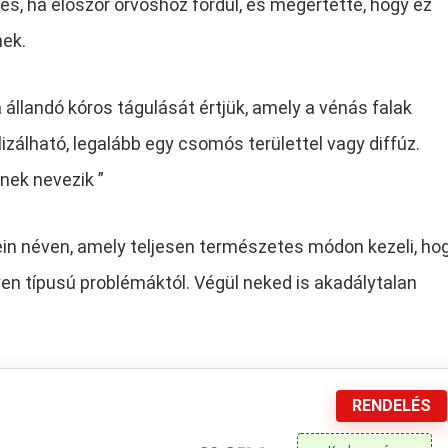
es, ha először orvoshoz fordul, és megértette, hogy ez
ek.
 állandó kóros tágulását értjük, amely a vénás falak
lizálható, legalább egy csomós területtel vagy diffúz.
nek nevezik ”
vein néven, amely teljesen természetes módon kezeli, ho
n típusú problémáktól. Végül neked is akadálytalan
RENDELÉS