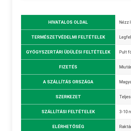
HIVATALOS OLDAL
Nézz 
TERMÉSZETVÉDELMI FELTÉTELEK
Legfel
GYÓGYSZERTÁRI ÜDÜLÉSI FELTÉTELEK
Pult f
FIZETÉS
Miutá
A SZÁLLÍTÁS ORSZÁGA
Magya
SZERKEZET
Telje
SZÁLLÍTÁSI FELTÉTELEK
3-10 
ELÉRHETŐSÉG
Raktá