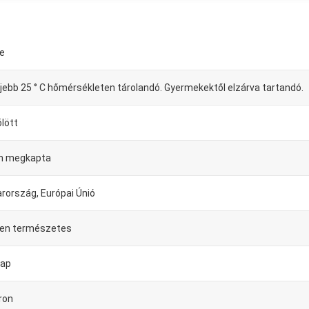
le
jebb 25 ° C hőmérsékleten tárolandó. Gyermekektől elzárva tartandó.
ölött
n megkapta
rország, Európai Únió
sen természetes
nap
ron