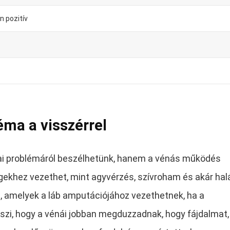
n pozitív
éma a visszérrel
kai problémáról beszélhetünk, hanem a vénás működés
gekhez vezethet, mint agyvérzés, szívroham és akár hal
, amelyek a láb amputációjához vezethetnek, ha a
eszi, hogy a vénái jobban megduzzadnak, hogy fájdalmat,