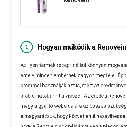
Renovein
Hogyan működik a Renovein
Az ilyen termék recept nélkül könnyen megvás
amely minden embernek nagyon megfelel. Éppen
örömmel használják azt is, mert az eredménye
problémától, mint a visszér. Az eredeti Renovei
megy a gyártó weboldalára az összes szüksé
elmagyarázzuk, hogy közvetlenül hazavihesse a 
hogy a Renovein sok példánya van a piacon, 