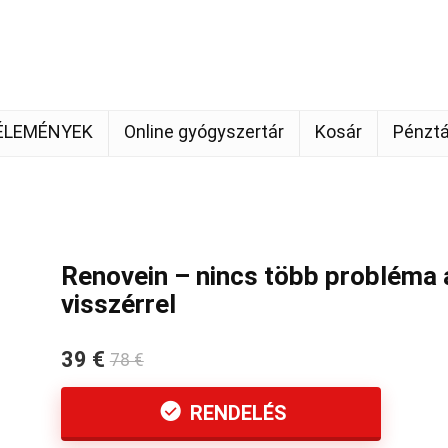
ÉLEMÉNYEK
Online gyógyszertár
Kosár
Pénztá
Renovein – nincs több probléma 
visszérrel
39 €
78 €
RENDELÉS