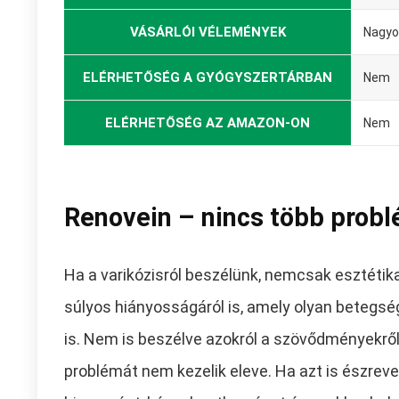
VÁSÁRLÓI VÉLEMÉNYEK
Nagyo
ELÉRHETŐSÉG A GYÓGYSZERTÁRBAN
Nem
ELÉRHETŐSÉG AZ AMAZON-ON
Nem
Renovein – nincs több probl
Ha a varikózisról beszélünk, nemcsak esztéti
súlyos hiányosságáról is, amely olyan betegsé
is. Nem is beszélve azokról a szövődményekről
problémát nem kezelik eleve. Ha azt is észrev