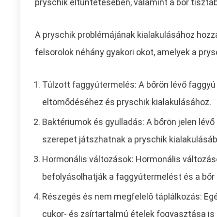
pryschik eltüntetésében, valamint a bőr tiszt
A pryschik problémájának kialakulásához hozz
felsorolok néhány gyakori okot, amelyek a pry
Túlzott faggyútermelés: A bőrön lévő faggyú
eltömődéséhez és pryschik kialakulásához.
Baktériumok és gyulladás: A bőrön jelen lév
szerepet játszhatnak a pryschik kialakulásá
Hormonális változások: Hormonális változás
befolyásolhatják a faggyútermelést és a bőr 
Részegés és nem megfelelő táplálkozás: Eg
cukor- és zsírtartalmú ételek fogyasztása is