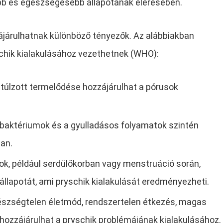
ább és egészségesebb állapotának elérésében.
ájárulhatnak különböző tényezők. Az alábbiakban
schik kialakulásához vezethetnek (WHO):
 túlzott termelődése hozzájárulhat a pórusok
ő baktériumok és a gyulladásos folyamatok szintén
ban.
ok, például serdülőkorban vagy menstruáció során,
állapotát, ami pryschik kialakulását eredményezheti.
észségtelen életmód, rendszertelen étkezés, magas
 hozzájárulhat a pryschik problémájának kialakulásához.