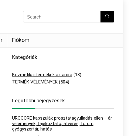
r
Fiókom
Kategóriák
Kozmetikai termékek az arcra
(13)
TERMÉK VÉLEMÉNYEK
(504)
Legutóbbi bejegyzések
UROCORE kapszulák prosztatagyulladás ellen – ár,
vélemények, tájékoztató, átverés, fórum,
gyógyszertár, hatás