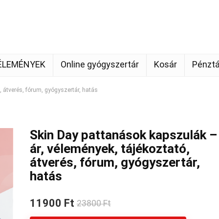
ÉLEMÉNYEK
Online gyógyszertár
Kosár
Pénztá
, átverés, fórum, gyógyszertár, hatás
Skin Day pattanások kapszulák –
ár, vélemények, tájékoztató,
átverés, fórum, gyógyszertár,
hatás
11900 Ft
23800 Ft