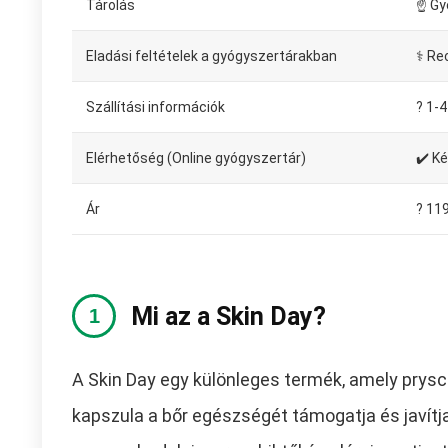
Tárolás
☝ Gy
Eladási feltételek a gyógyszertárakban
⚕️ Re
Szállítási információk
?️ 1
Elérhetőség (Online gyógyszertár)
✔️ K
Ár
? 11
Mi az a Skin Day?
A Skin Day egy különleges termék, amely pryschi
kapszula a bőr egészségét támogatja és javít