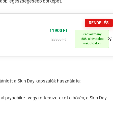
ztább, egészségesebb bőrképet.
RENDELÉS
11900 Ft
Kedvezmény
-50% a hivatalos
23800 Ft
weboldalon
ajánlott a Skin Day kapszulák használata:
al pryschiket vagy mitesszereket a bőrén, a Skin Day