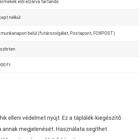
ermekek elől elzárva tartandó.
cept nélkül
-4 munkanapon belül (futárszolgálat, Postapont, FOXPOST)
észleten
900 Ft
k elleni védelmet nyújt. Ez a táplálék-kiegészítő
ja annak megjelenését. Használata segíthet