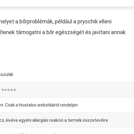
elyet a bőrproblémák, például a pryschik elleni
gítenek támogatni a bőr egészségét és javítani annak
pszulák
5 ⭐⭐⭐⭐⭐
en. Csak a hivatalos weboldalról rendeljen
cs, kivéve egyéni allergiás reakció a termék összetevőire.