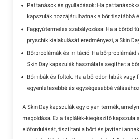
Pattanások és gyulladások: Ha pattanásokkal
kapszulák hozzájárulhatnak a bőr tisztábbá
Faggyútermelés szabályozása: Ha a bőröd túl
pryschik kialakulását eredményezi, a Skin Da
Bőrproblémák és irritáció: Ha bőrproblémáid v
Skin Day kapszulák használata segíthet a 
Bőrhibák és foltok: Ha a bőrödön hibák vagy f
egyenletesebbé és egységesebbé válásához
A Skin Day kapszulák egy olyan termék, amelyn
megoldása. Ez a táplálék-kiegészítő kapszula 
előfordulását, tisztítani a bőrt és javítani an