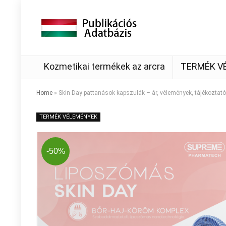
Kozmetikai termékek az arcra
TERMÉK V
Home
»
Skin Day pattanások kapszulák – ár, vélemények, tájékoztató
TERMÉK VÉLEMÉNYEK
-50%