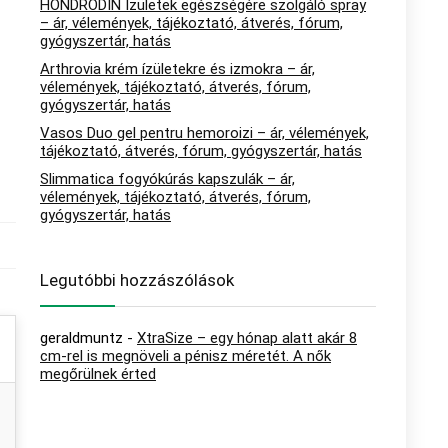
HONDRODIN Ízületek egészségére szolgáló spray
– ár, vélemények, tájékoztató, átverés, fórum,
gyógyszertár, hatás
Arthrovia krém ízületekre és izmokra – ár,
vélemények, tájékoztató, átverés, fórum,
gyógyszertár, hatás
Vasos Duo gel pentru hemoroizi – ár, vélemények,
tájékoztató, átverés, fórum, gyógyszertár, hatás
Slimmatica fogyókúrás kapszulák – ár,
vélemények, tájékoztató, átverés, fórum,
gyógyszertár, hatás
Legutóbbi hozzászólások
geraldmuntz
-
XtraSize – egy hónap alatt akár 8
cm-rel is megnöveli a pénisz méretét. A nők
megőrülnek érted