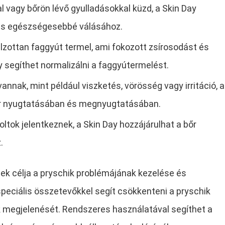
 vagy bőrön lévő gyulladásokkal küzd, a Skin Day
 és egészségesebbé válásához.
zottan faggyút termel, ami fokozott zsírosodást és
y segíthet normalizálni a faggyútermelést.
annak, mint például viszketés, vörösség vagy irritáció, a
bőr nyugtatásában és megnyugtatásában.
oltok jelentkeznek, a Skin Day hozzájárulhat a bőr
.
ek célja a pryschik problémájának kezelése és
speciális összetevőkkel segít csökkenteni a pryschik
nak megjelenését. Rendszeres használatával segíthet a