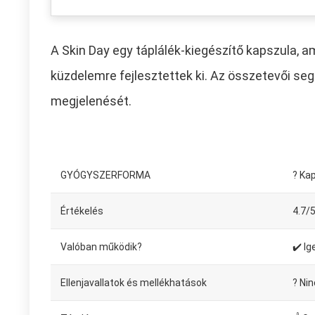
A Skin Day egy táplálék-kiegészítő kapszula, am
küzdelemre fejlesztettek ki. Az összetevői se
megjelenését.
GYÓGYSZERFORMA
? Ka
Értékelés
4.7/
Valóban működik?
✔️ Ig
Ellenjavallatok és mellékhatások
? Nin