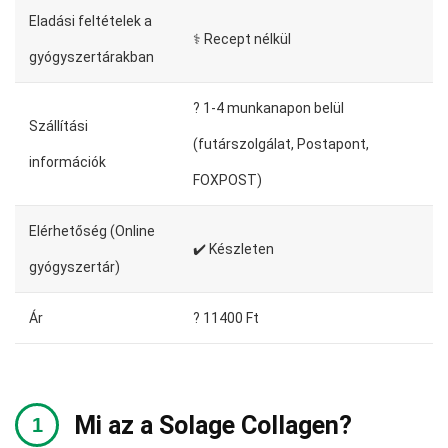
Eladási feltételek a
⚕️ Recept nélkül
gyógyszertárakban
?️ 1-4 munkanapon belül
Szállítási
(futárszolgálat, Postapont,
információk
FOXPOST)
Elérhetőség (Online
✔️ Készleten
gyógyszertár)
Ár
? 11400 Ft
Mi az a Solage Collagen?