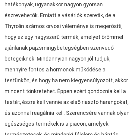
hatékonyak, ugyanakkor nagyon gyorsan
észrevehetők. Emiatt a vásárlók szeretik, de a
Thyrolin számos orvosi véleménye is megerősíti,
hogy ez egy nagyszerű termék, amelyet örömmel
ajánlanak pajzsmirigybetegségben szenvedő
betegeiknek. Mindannyian nagyon jól tudjuk,
mennyire fontos a hormonok működése a
testünkön, és hogy ha nem kiegyensúlyozott, akkor
mindent tönkretehet. Éppen ezért gondoznia kell a
testét, észre kell vennie az első riasztó harangokat,
és azonnal reagálnia kell. Szerencsére vannak olyan
egészséges termékek is a piacon, amelyek
természetesek, és mindenki félelem és bántás