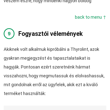
veszem észre, hogy mindenki nagyon boldog ”
back to menu ↑
Fogyasztói vélemények
Akiknek volt alkalmuk kipróbálni a Thyrolint, azok
gyakran megjegyzést és tapasztalataikat is
hagyják. Pontosan ezért szeretnénk hármat
visszahozni, hogy megmutassuk és elolvashassuk,
mit gondolnak erről az ügyfelek, akik ezt a kiváló
terméket használták: