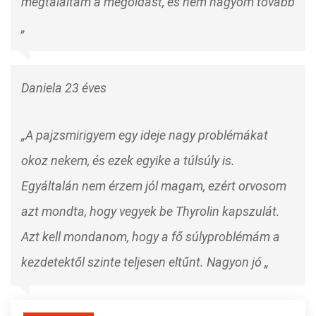
megtaláltam a megoldást, és nem hagyom tovább
„
Daniela 23 éves
„A pajzsmirigyem egy ideje nagy problémákat
okoz nekem, és ezek egyike a túlsúly is.
Egyáltalán nem érzem jól magam, ezért orvosom
azt mondta, hogy vegyek be Thyrolin kapszulát.
Azt kell mondanom, hogy a fő súlyproblémám a
kezdetektől szinte teljesen eltűnt. Nagyon jó „