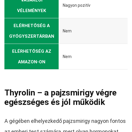
Nagyon pozitív
VÉLEMÉNYEK
ELÉRHETŐSÉG A
Nem
GYÓGYSZERTÁRBAN
ELÉRHETŐSÉG AZ
Nem
AMAZON-ON
Thyrolin
– a pajzsmirigy végre
egészséges és jól működik
A gégében elhelyezkedő pajzsmirigy nagyon fontos
az emberi test számára, mert olyan hormonokat