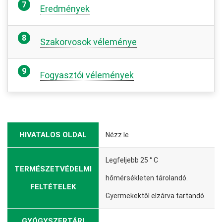
Eredmények
Szakorvosok véleménye
Fogyasztói vélemények
HIVATALOS OLDAL
Nézz le
Legfeljebb 25 ° C
TERMÉSZETVÉDELMI
hőmérsékleten tárolandó.
FELTÉTELEK
Gyermekektől elzárva tartandó.
GYÓGYSZERTÁRI