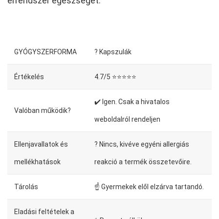
érrendszer egészségét.
GYÓGYSZERFORMA
? Kapszulák
Értékelés
4.7/5 ⭐⭐⭐⭐⭐
✔️ Igen. Csak a hivatalos
Valóban működik?
weboldalról rendeljen
Ellenjavallatok és
? Nincs, kivéve egyéni allergiás
mellékhatások
reakció a termék összetevőire.
Tárolás
☝ Gyermekek elől elzárva tartandó.
Eladási feltételek a