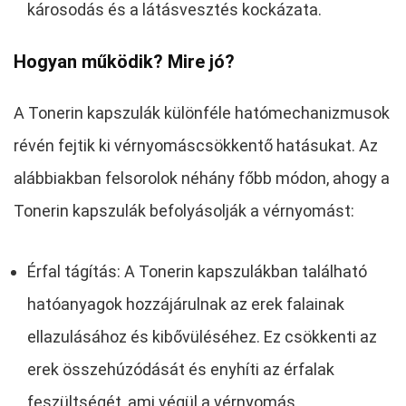
károsodás és a látásvesztés kockázata.
Hogyan működik? Mire jó?
A Tonerin kapszulák különféle hatómechanizmusok
révén fejtik ki vérnyomáscsökkentő hatásukat. Az
alábbiakban felsorolok néhány főbb módon, ahogy a
Tonerin kapszulák befolyásolják a vérnyomást:
Érfal tágítás: A Tonerin kapszulákban található
hatóanyagok hozzájárulnak az erek falainak
ellazulásához és kibővüléséhez. Ez csökkenti az
erek összehúzódását és enyhíti az érfalak
feszültségét, ami végül a vérnyomás