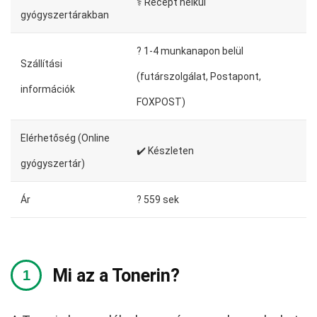
⚕️ Recept nélkül
gyógyszertárakban
?️ 1-4 munkanapon belül
Szállítási
(futárszolgálat, Postapont,
információk
FOXPOST)
Elérhetőség (Online
✔️ Készleten
gyógyszertár)
Ár
? 559 sek
Mi az a Tonerin?