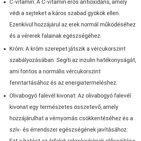
C-vitamin: A C-vitamin erős antioxidáns, amely
védi a sejteket a káros szabad gyökök ellen.
Ezenkívül hozzájárul az erek normál működéséhez
és a vérerek falainak egészségéhez.
Króm: A króm szerepet játszik a vércukorszint
szabályozásában. Segíti az inzulin hatékonyságát,
ami fontos a normális vércukorszint
fenntartásához és az energiatermeléshez.
Olivabogyó falevél kivonat: Az olivabogyó falevél
kivonat egy természetes összetevő, amely
hozzájárulhat a vérnyomás csökkentéséhez és a
szív- és érrendszer egészségének javításához.
Ezt a hatást az érfalak relaxációjának elősegítése