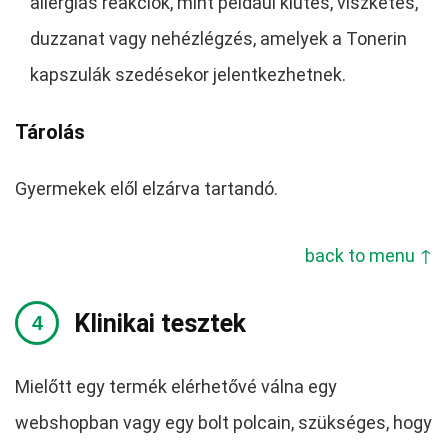
allergiás reakciók, mint például kiütés, viszketés,
duzzanat vagy nehézlégzés, amelyek a Tonerin
kapszulák szedésekor jelentkezhetnek.
Tárolás
Gyermekek elől elzárva tartandó.
back to menu ↑
Klinikai tesztek
Mielőtt egy termék elérhetővé válna egy
webshopban vagy egy bolt polcain, szükséges, hogy