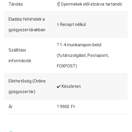
Tárolás
☝ Gyermekek elől elzárva tartandó.
Eladási feltételek a
⚕️ Recept nélkül
gyógyszertárakban
?️ 1-4 munkanapon belül
Szállítási
(futárszolgálat, Postapont,
információk
FOXPOST)
Elérhetőség (Online
✔️ Készleten
gyógyszertár)
Ár
? 9900 Ft