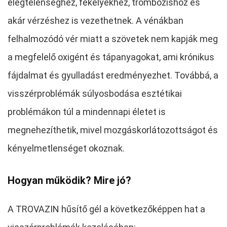
elégtelenséghez, fekélyekhez, trombózishoz és
akár vérzéshez is vezethetnek. A vénákban
felhalmozódó vér miatt a szövetek nem kapják meg
a megfelelő oxigént és tápanyagokat, ami krónikus
fájdalmat és gyulladást eredményezhet. Továbbá, a
visszérproblémák súlyosbodása esztétikai
problémákon túl a mindennapi életet is
megnehezíthetik, mivel mozgáskorlátozottságot és
kényelmetlenséget okoznak.
Hogyan működik? Mire jó?
A TROVAZIN hűsítő gél a következőképpen hat a