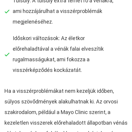
Túlsúly: A túlsúly extra terhet ró a vénákra,
ami hozzájárulhat a visszérproblémák
megjelenéséhez.
Időskori változások: Az életkor
előrehaladtával a vénák falai elveszítik
rugalmasságukat, ami fokozza a
visszérképződés kockázatát.
Ha a visszérproblémákat nem kezeljük időben,
súlyos szövődmények alakulhatnak ki. Az orvosi
szakirodalom, például a Mayo Clinic szerint, a
kezeletlen visszerek előrehaladott állapotban vénás