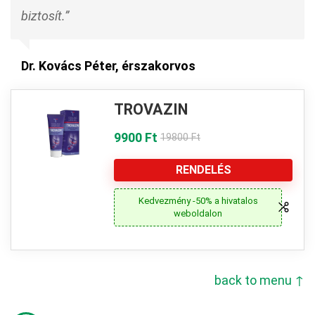
biztosít.”
Dr. Kovács Péter, érszakorvos
TROVAZIN
9900 Ft
19800 Ft
RENDELÉS
Kedvezmény -50% a hivatalos
weboldalon
back to menu ↑