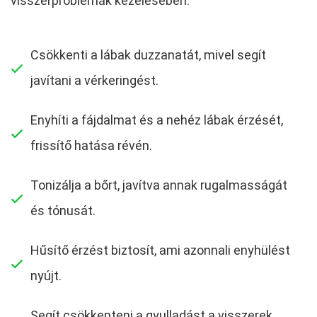
visszérproblémák kezelésében:
Csökkenti a lábak duzzanatát, mivel segít
javítani a vérkeringést.
Enyhíti a fájdalmat és a nehéz lábak érzését,
frissítő hatása révén.
Tonizálja a bőrt, javítva annak rugalmasságát
és tónusát.
Hűsítő érzést biztosít, ami azonnali enyhülést
nyújt.
Segít csökkenteni a gyulladást a visszerek