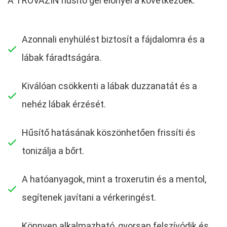
A TROVAZIN hűsítő gél előnyei a következőek:
Azonnali enyhülést biztosít a fájdalomra és a
lábak fáradtságára.
Kiválóan csökkenti a lábak duzzanatát és a
nehéz lábak érzését.
Hűsítő hatásának köszönhetően frissíti és
tonizálja a bőrt.
A hatóanyagok, mint a troxerutin és a mentol,
segítenek javítani a vérkeringést.
Könnyen alkalmazható, gyorsan felszívódik és