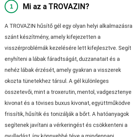
Mi az a TROVAZIN?
A TROVAZIN hűsítő gél egy olyan helyi alkalmazásra
szánt készítmény, amely kifejezetten a
visszérproblémák kezelésére lett kifejlesztve. Segít
enyhíteni a lábak fáradtságát, duzzanatait és a
nehéz lábak érzését, amely gyakran a visszerek
okozta tünetekhez társul. A gél különleges
összetevői, mint a troxerutin, mentol, vadgesztenye
kivonat és a tövises buxus kivonat, együttműködve
frissítik, hűsítik és tonizálják a bőrt. A hatóanyagok
segítenek javítani a vérkeringést és csökkenteni a
gyulladást, így könnyebbé téve a mindennapi