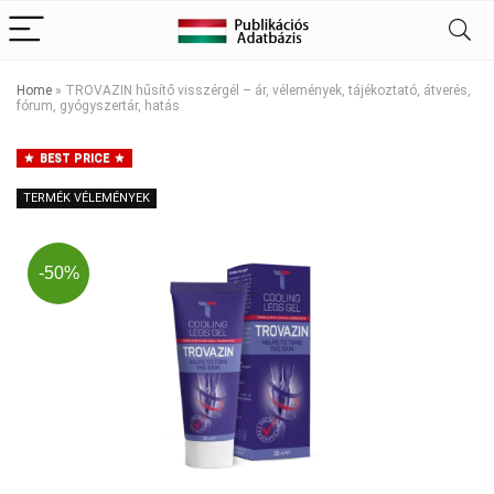
Home
»
TROVAZIN hűsítő visszérgél – ár, vélemények, tájékoztató, átverés,
fórum, gyógyszertár, hatás
BEST PRICE
TERMÉK VÉLEMÉNYEK
-50%