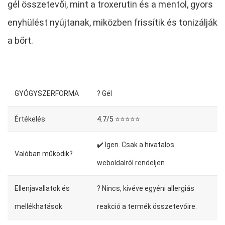
gél összetevői, mint a troxerutin és a mentol, gyors
enyhülést nyújtanak, miközben frissítik és tonizálják
a bőrt.
GYÓGYSZERFORMA
? Gél
Értékelés
4.7/5 ⭐⭐⭐⭐⭐
✔️ Igen. Csak a hivatalos
Valóban működik?
weboldalról rendeljen
Ellenjavallatok és
? Nincs, kivéve egyéni allergiás
mellékhatások
reakció a termék összetevőire.