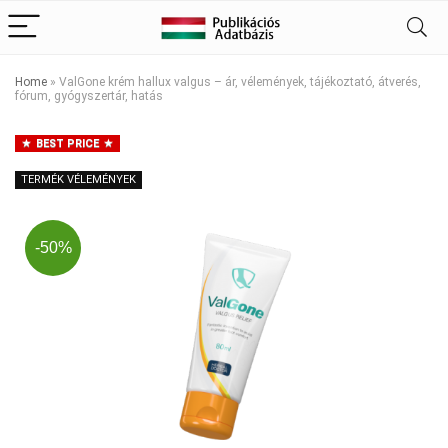
Home
»
ValGone krém hallux valgus – ár, vélemények, tájékoztató, átverés,
fórum, gyógyszertár, hatás
BEST PRICE
TERMÉK VÉLEMÉNYEK
-50%