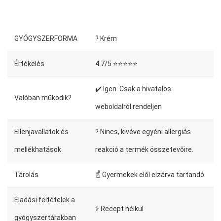
GYÓGYSZERFORMA
? Krém
Értékelés
4.7/5 ⭐⭐⭐⭐⭐
✔️ Igen. Csak a hivatalos
Valóban működik?
weboldalról rendeljen
Ellenjavallatok és
? Nincs, kivéve egyéni allergiás
mellékhatások
reakció a termék összetevőire.
Tárolás
☝ Gyermekek elől elzárva tartandó.
Eladási feltételek a
⚕️ Recept nélkül
gyógyszertárakban