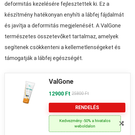
deformitás kezelésére fejlesztettek ki. Ez a
készítmény hatékonyan enyhíti a lábfej fájdalmát
és javítja a deformitás megjelenését. A ValGone
természetes összetevőket tartalmaz, amelyek
segítenek csökkenteni a kellemetlenségeket és
támogatják a lábfej egészségét.
ValGone
12900 Ft
25800 Ft
RENDELÉS
Kedvezmény -50% a hivatalos
weboldalon