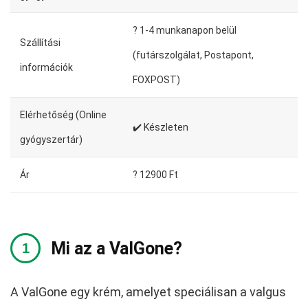
?️ 1-4 munkanapon belül
Szállítási
(futárszolgálat, Postapont,
információk
FOXPOST)
Elérhetőség (Online
✔️ Készleten
gyógyszertár)
Ár
? 12900 Ft
Mi az a ValGone?
A ValGone egy krém, amelyet speciálisan a valgus