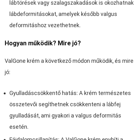
lábtörések vagy szalagszakadások is okozhatnak
lábdeformitásokat, amelyek később valgus
deformitáshoz vezethetnek.
Hogyan működik? Mire jó?
ValGone krém a következő módon működik, és mire
jó:
Gyulladáscsökkentő hatás: A krém természetes
összetevői segíthetnek csökkenteni a lábfej
gyulladását, ami gyakori a valgus deformitás
esetén.
Fájdalomcsillapítás: A ValGone krém enyhíti a