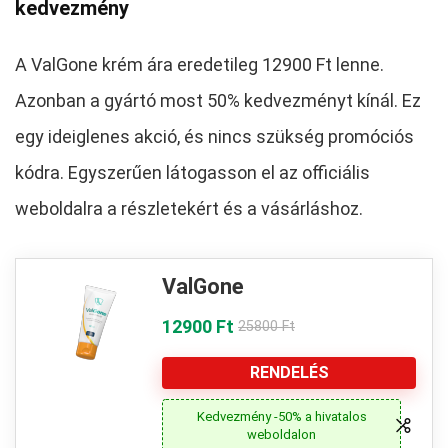
kedvezmény
A ValGone krém ára eredetileg 12900 Ft lenne.
Azonban a gyártó most 50% kedvezményt kínál. Ez
egy ideiglenes akció, és nincs szükség promóciós
kódra. Egyszerűen látogasson el az officiális
weboldalra a részletekért és a vásárláshoz.
ValGone
12900 Ft
25800 Ft
RENDELÉS
Kedvezmény -50% a hivatalos
weboldalon