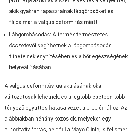
javíthatja azoknak a személyeknek a kényelmét,
akik gyakran tapasztalnak lábgörcsöket és
fájdalmat a valgus deformitás miatt.
Lábgombásodás: A termék természetes
összetevői segíthetnek a lábgombásodás
tüneteinek enyhítésében és a bőr egészségének
helyreállításában.
A valgus deformitás kialakulásának okai
változatosak lehetnek, és a legtöbb esetben több
tényező együttes hatása vezet a problémához. Az
alábbiakban néhány közös ok, melyeket egy
autoritatív forrás, például a Mayo Clinic, is felismer: