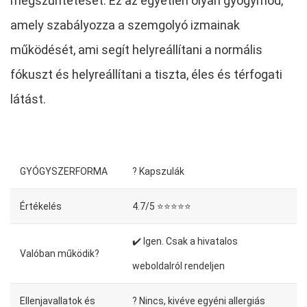
megszüntetését. Ez az egyetlen olyan gyógymód,
amely szabályozza a szemgolyó izmainak
működését, ami segít helyreállítani a normális
fókuszt és helyreállítani a tiszta, éles és térfogati
látást.
GYÓGYSZERFORMA
? Kapszulák
Értékelés
4.7/5 ⭐⭐⭐⭐⭐
✔️ Igen. Csak a hivatalos
Valóban működik?
weboldalról rendeljen
Ellenjavallatok és
? Nincs, kivéve egyéni allergiás