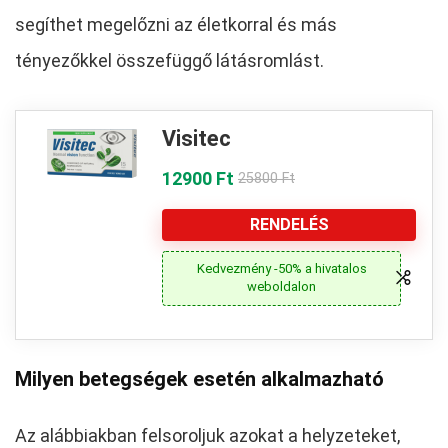
segíthet megelőzni az életkorral és más
tényezőkkel összefüggő látásromlást.
Visitec
12900 Ft
25800 Ft
RENDELÉS
Kedvezmény -50% a hivatalos
weboldalon
Milyen betegségek esetén alkalmazható
Az alábbiakban felsoroljuk azokat a helyzeteket,