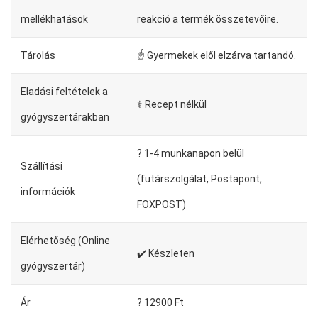
mellékhatások
reakció a termék összetevőire.
Tárolás
☝ Gyermekek elől elzárva tartandó.
Eladási feltételek a
⚕️ Recept nélkül
gyógyszertárakban
?️ 1-4 munkanapon belül
Szállítási
(futárszolgálat, Postapont,
információk
FOXPOST)
Elérhetőség (Online
✔️ Készleten
gyógyszertár)
Ár
? 12900 Ft