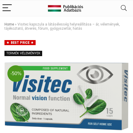
Home
»
Visitec kapszula a látásélesség helyreállítása – ár, vélemények,
tájékoztató, átverés, fórum, gyógyszertár, hatás
BEST PRICE
TERMÉK VÉLEMÉNYEK
-50%