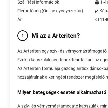
Szállítási információk
🗳️ 1-
Elérhetőség (Online gyógyszertár)
✔️ Kés
Ár
💶 114
Mi az a Arteriten?
Az Arteriten egy szív- és vérnyomástámogató
Ezek a kapszulák segítenek fenntartani az eg
Az Arteriten formulája gazdag antioxidánsokb
hozzájárulnak a keringési rendszer megfelelő
Milyen betegségek esetén alkalmazható
A szív- és vérnyomástámogató kapszulák, mint