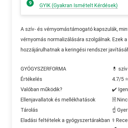
GYIK (Gyakran Ismételt Kérdések)
A szív- és vérnyomástámogató kapszulák, mint
vérnyomás normalizálására szolgálnak. Ezek 
hozzájárulhatnak a keringési rendszer javítás
GYÓGYSZERFORMA
💊 szí
Értékelés
4.7/5
Valóban működik?
✔️ Igen
Ellenjavallatok és mellékhatások
🗎 Ninc
Tárolás
☝ Gyer
Eladási feltételek a gyógyszertárakban
⚕️ Rece