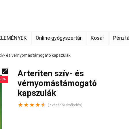
ÉLEMÉNYEK
Online gyógyszertár
Kosár
Pénztá
szív- és vérnyomástámogató kapszulák
Arteriten szív- és
 43%
vérnyomástámogató
kapszulák
★
★
★
★
★
(
7
vásárlói értékelés)