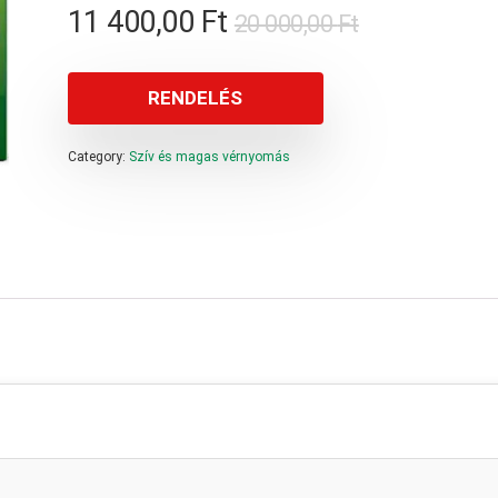
Original
Current
11 400,00
Ft
20 000,00
Ft
price
price
was:
is:
RENDELÉS
20
11
Category:
Szív és magas vérnyomás
000,00 Ft.
400,00 Ft.