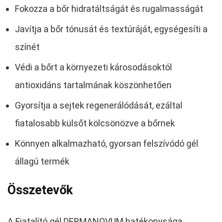
Fokozza a bőr hidratáltságát és rugalmasságát
Javítja a bőr tónusát és textúráját, egységesíti a
színét
Védi a bőrt a környezeti károsodásoktól
antioxidáns tartalmának köszönhetően
Gyorsítja a sejtek regenerálódását, ezáltal
fiatalosabb külsőt kölcsönözve a bőrnek
Könnyen alkalmazható, gyorsan felszívódó gél
állagú termék
Összetevők
A Fiatalító gél DERMANOVUM hatékonysága