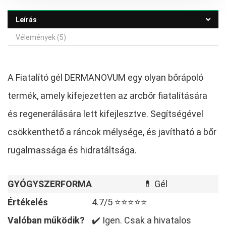
000,00 Ft.
000,00 Ft.
Leírás
Vélemények (5)
A Fiatalító gél DERMANOVUM egy olyan bőrápoló
termék, amely kifejezetten az arcbőr fiatalítására
és regenerálására lett kifejlesztve. Segítségével
csökkenthető a ráncok mélysége, és javítható a bőr
rugalmassága és hidratáltsága.
GYÓGYSZERFORMA
💊 Gél
Értékelés
4.7/5 ⭐⭐⭐⭐⭐
Valóban működik?
✔️ Igen. Csak a hivatalos