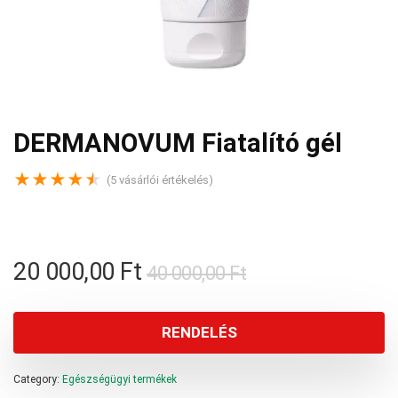
DERMANOVUM Fiatalító gél
★
★
★
★
★
(
5
vásárlói értékelés)
Original
Current
20 000,00
Ft
40 000,00
Ft
price
price
was:
is:
RENDELÉS
40
20
Category:
Egészségügyi termékek