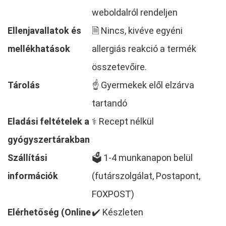
weboldalról rendeljen
Ellenjavallatok és
🗎 Nincs, kivéve egyéni
mellékhatások
allergiás reakció a termék
összetevőire.
Tárolás
☝ Gyermekek elől elzárva
tartandó
Eladási feltételek a
⚕️ Recept nélkül
gyógyszertárakban
Szállítási
🗳️ 1-4 munkanapon belül
információk
(futárszolgálat, Postapont,
FOXPOST)
Elérhetőség (Online
✔️ Készleten