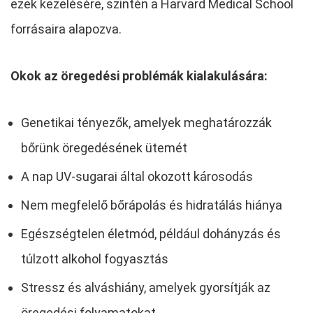
ezek kezelésére, szintén a Harvard Medical School
forrásaira alapozva.
Okok az öregedési problémák kialakulására:
Genetikai tényezők, amelyek meghatározzák
bőrünk öregedésének ütemét
A nap UV-sugarai által okozott károsodás
Nem megfelelő bőrápolás és hidratálás hiánya
Egészségtelen életmód, például dohányzás és
túlzott alkohol fogyasztás
Stressz és alváshiány, amelyek gyorsítják az
öregedési folyamatokat