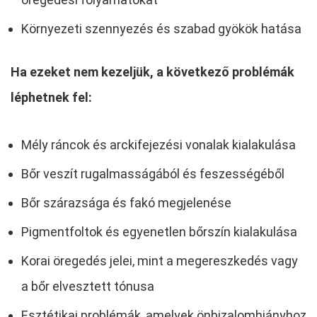
Környezeti szennyezés és szabad gyökök hatása
Ha ezeket nem kezeljük, a következő problémák
léphetnek fel:
Mély ráncok és arckifejezési vonalak kialakulása
Bőr veszít rugalmasságából és feszességéből
Bőr szárazsága és fakó megjelenése
Pigmentfoltok és egyenetlen bőrszín kialakulása
Korai öregedés jelei, mint a megereszkedés vagy
a bőr elvesztett tónusa
Esztétikai problémák, amelyek önbizalomhiányhoz