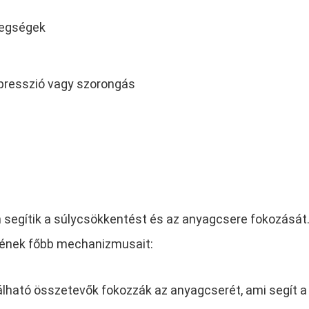
etegségek
presszió vagy szorongás
 segítik a súlycsökkentést és az anyagcsere fokozását
ének főbb mechanizmusait:
lható összetevők fokozzák az anyagcserét, ami segít a