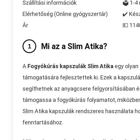
Szállítási információk
🗳️ 1-
Elérhetőség (Online gyógyszertár)
✔️ Kés
Ár
💶 114
Mi az a Slim Atika?
A
Fogyókúrás kapszulák Slim Atika
egy olyan 
támogatására fejlesztettek ki. Ezek a kapszu
segíthetnek az anyagcsere felgyorsításában é
támogassa a fogyókúrás folyamatot, miközben ja
Slim Atika kapszulák rendszeres használata ho
fenntartásához.