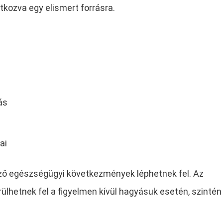
kozva egy elismert forrásra.
ás
ai
ző egészségügyi következmények léphetnek fel. Az
lhetnek fel a figyelmen kívül hagyásuk esetén, szintén