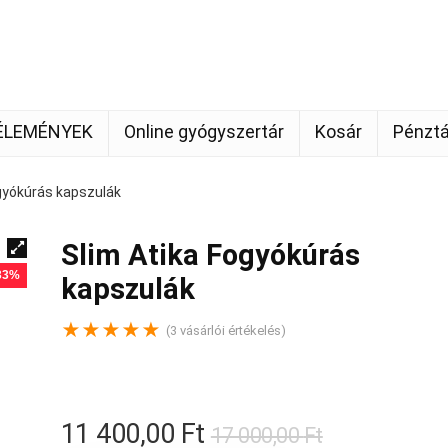
ÉLEMÉNYEK
Online gyógyszertár
Kosár
Pénztá
gyókúrás kapszulák
Slim Atika Fogyókúrás
 33%
kapszulák
★
★
★
★
★
(
3
vásárlói értékelés)
Original
Current
11 400,00
Ft
17 000,00
Ft