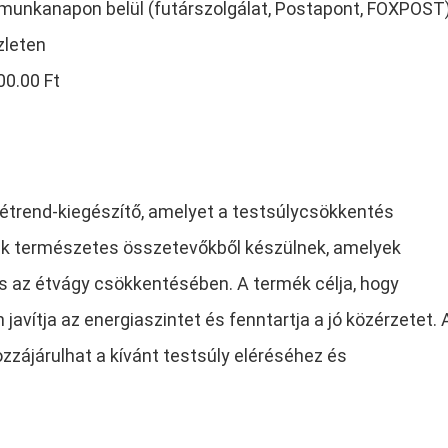
4 munkanapon belül (futárszolgálat, Postapont, FOXPOST
zleten
00.00 Ft
étrend-kiegészítő, amelyet a testsúlycsökkentés
lák természetes összetevőkből készülnek, amelyek
s az étvágy csökkentésében. A termék célja, hogy
vítja az energiaszintet és fenntartja a jó közérzetet. 
zzájárulhat a kívánt testsúly eléréséhez és