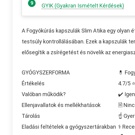
GYIK (Gyakran Ismételt Kérdések)
A Fogyókúrás kapszulák Slim Atika egy olyan é
testsúly kontrollálásában. Ezek a kapszulák 
elősegítik a zsírégetést és növelik az energiasz
GYÓGYSZERFORMA
💊 Fog
Értékelés
4.7/5
Valóban működik?
✔️ Igen
Ellenjavallatok és mellékhatások
🗎 Ninc
Tárolás
☝ Gyer
Eladási feltételek a gyógyszertárakban
⚕️ Rece