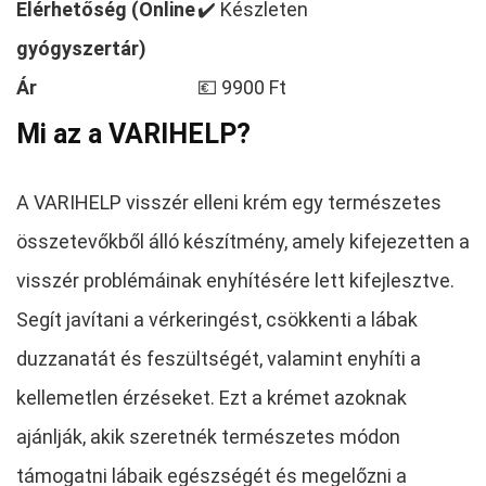
Elérhetőség (Online
✔️ Készleten
gyógyszertár)
Ár
💶 9900 Ft
Mi az a VARIHELP?
A VARIHELP visszér elleni krém egy természetes
összetevőkből álló készítmény, amely kifejezetten a
visszér problémáinak enyhítésére lett kifejlesztve.
Segít javítani a vérkeringést, csökkenti a lábak
duzzanatát és feszültségét, valamint enyhíti a
kellemetlen érzéseket. Ezt a krémet azoknak
ajánlják, akik szeretnék természetes módon
támogatni lábaik egészségét és megelőzni a