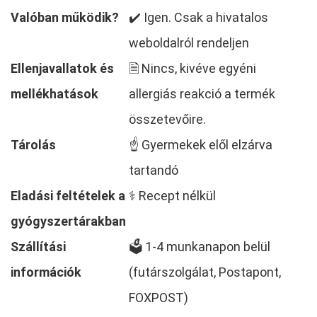
Valóban működik?
✔️ Igen. Csak a hivatalos
weboldalról rendeljen
Ellenjavallatok és
🗎 Nincs, kivéve egyéni
mellékhatások
allergiás reakció a termék
összetevőire.
Tárolás
☝ Gyermekek elől elzárva
tartandó
Eladási feltételek a
⚕️ Recept nélkül
gyógyszertárakban
Szállítási
🗳️ 1-4 munkanapon belül
információk
(futárszolgálat, Postapont,
FOXPOST)