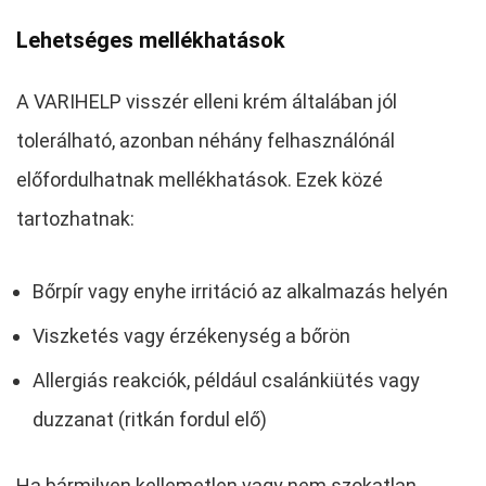
Lehetséges mellékhatások
A VARIHELP visszér elleni krém általában jól
tolerálható, azonban néhány felhasználónál
előfordulhatnak mellékhatások. Ezek közé
tartozhatnak:
Bőrpír vagy enyhe irritáció az alkalmazás helyén
Viszketés vagy érzékenység a bőrön
Allergiás reakciók, például csalánkiütés vagy
duzzanat (ritkán fordul elő)
Ha bármilyen kellemetlen vagy nem szokatlan