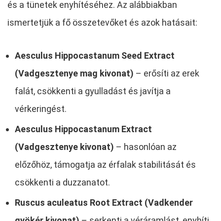
és a tünetek enyhítéséhez. Az alábbiakban
ismertetjük a fő összetevőket és azok hatásait:
Aesculus Hippocastanum Seed Extract
(Vadgesztenye mag kivonat)
– erősíti az erek
falát, csökkenti a gyulladást és javítja a
vérkeringést.
Aesculus Hippocastanum Extract
(Vadgesztenye kivonat)
– hasonlóan az
előzőhöz, támogatja az érfalak stabilitását és
csökkenti a duzzanatot.
Ruscus aculeatus Root Extract (Vadkender
gyökér kivonat)
– serkenti a véráramlást, enyhíti