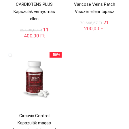
CARDIOTENS PLUS
Varicose Veins Patch
Kapszulák vérnyomás
Visszér elleni tapasz
ellen
Original
21
70 666,67
Ft
price
Current
200,00
Ft
Original
11
22 800,00
Ft
was:
price
price
Current
400,00
Ft
70
is:
was:
price
666,67 Ft.
21
22
is:
200,00 Ft.
800,00 Ft.
11
- 50%
400,00 Ft.
Circuvix Control
Kapszulák magas