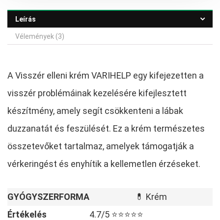
800,00 Ft.
900,00 Ft.
Leírás
Vélemények (3)
A Visszér elleni krém VARIHELP egy kifejezetten a
visszér problémáinak kezelésére kifejlesztett
készítmény, amely segít csökkenteni a lábak
duzzanatát és feszülését. Ez a krém természetes
összetevőket tartalmaz, amelyek támogatják a
vérkeringést és enyhítik a kellemetlen érzéseket.
GYÓGYSZERFORMA
💊 Krém
Értékelés
4.7/5 ⭐⭐⭐⭐⭐