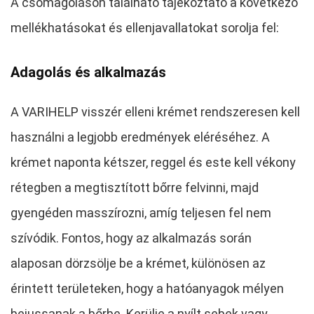
A csomagoláson található tájékoztató a következő
mellékhatásokat és ellenjavallatokat sorolja fel:
Adagolás és alkalmazás
A VARIHELP visszér elleni krémet rendszeresen kell
használni a legjobb eredmények eléréséhez. A
krémet naponta kétszer, reggel és este kell vékony
rétegben a megtisztított bőrre felvinni, majd
gyengéden masszírozni, amíg teljesen fel nem
szívódik. Fontos, hogy az alkalmazás során
alaposan dörzsölje be a krémet, különösen az
érintett területeken, hogy a hatóanyagok mélyen
bejussanak a bőrbe. Kerülje a nyílt sebek vagy