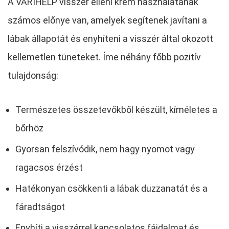
A VARIHELP visszér elleni krém használatának
számos előnye van, amelyek segítenek javítani a
lábak állapotát és enyhíteni a visszér által okozott
kellemetlen tüneteket. Íme néhány főbb pozitív
tulajdonság:
Természetes összetevőkből készült, kíméletes a
bőrhöz
Gyorsan felszívódik, nem hagy nyomot vagy
ragacsos érzést
Hatékonyan csökkenti a lábak duzzanatát és a
fáradtságot
Enyhíti a visszérrel kapcsolatos fájdalmat és