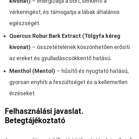
kivonat)
– energizálja a bőrt, serkenti a
vérkeringést, és támogatja a lábak általános
egészségét.
Quercus Robur Bark Extract (Tölgyfa kéreg
kivonat)
– összetételének köszönhetően erősíti
az ereket és gyulladáscsökkentő hatású.
Menthol (Mentol)
– hűsítő és nyugtató hatású,
gyorsan enyhíti a feszültséget és a kellemetlen
érzéseket.
Felhasználási javaslat.
Betegtájékoztató