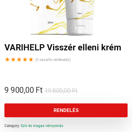
VARIHELP Visszér elleni krém
★
★
★
★
★
(
3
vásárlói értékelés)
Original
Current
9 900,00
Ft
19 800,00
Ft
price
price
was:
is:
RENDELÉS
19
9
Category:
Szív és magas vérnyomás