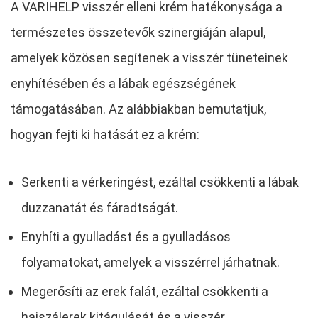
A VARIHELP visszér elleni krém hatékonysága a
természetes összetevők szinergiáján alapul,
amelyek közösen segítenek a visszér tüneteinek
enyhítésében és a lábak egészségének
támogatásában. Az alábbiakban bemutatjuk,
hogyan fejti ki hatását ez a krém:
Serkenti a vérkeringést, ezáltal csökkenti a lábak
duzzanatát és fáradtságát.
Enyhíti a gyulladást és a gyulladásos
folyamatokat, amelyek a visszérrel járhatnak.
Megerősíti az erek falát, ezáltal csökkenti a
hajszálerek kitágulását és a visszér