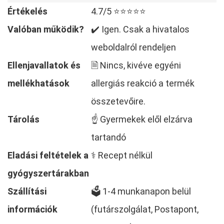
Értékelés
4.7/5 ⭐⭐⭐⭐⭐
Valóban működik?
✔️ Igen. Csak a hivatalos
weboldalról rendeljen
Ellenjavallatok és
🗎 Nincs, kivéve egyéni
mellékhatások
allergiás reakció a termék
összetevőire.
Tárolás
☝ Gyermekek elől elzárva
tartandó
Eladási feltételek a
⚕️ Recept nélkül
gyógyszertárakban
Szállítási
🗳️ 1-4 munkanapon belül
információk
(futárszolgálat, Postapont,