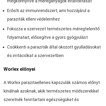
megkönnyítve a méreganyagok eltávolítását
Erősíti az immunrendszert, ami hozzájárul a
paraziták elleni védelemhez
Fokozza a szervezet természetes méregtelenítő
folyamatait, elősegítve a gyors gyógyulást
Csökkenti a paraziták által okozott gyulladásokat
és irritációkat a szervezetben
Worlex előnyei
A Worlex parazitaellenes kapszulák számos előnyt
kínálnak azoknak, akik természetes módszerekkel
szeretnék fenntartani egészségüket és