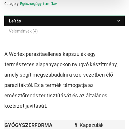
Category:
Egészségügyi termékek
800,00 Ft.
900,00 Ft.
Leírás
Vélemények (4)
A Worlex parazitaellenes kapszulák egy
természetes alapanyagokon nyugvó készítmény,
amely segít megszabadulni a szervezetben élő
parazitáktól. Ez a termék támogatja az
emésztőrendszer tisztítását és az általános
közérzet javítását.
GYÓGYSZERFORMA
💊 Kapszulák