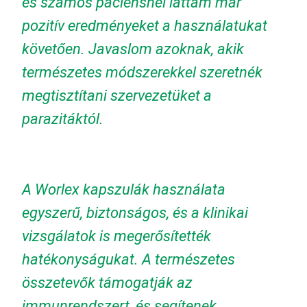
és számos páciensnél láttam már
pozitív eredményeket a használatukat
követően. Javaslom azoknak, akik
természetes módszerekkel szeretnék
megtisztítani szervezetüket a
parazitáktól.
A Worlex kapszulák használata
egyszerű, biztonságos, és a klinikai
vizsgálatok is megerősítették
hatékonyságukat. A természetes
összetevők támogatják az
immunrendszert, és segítenek