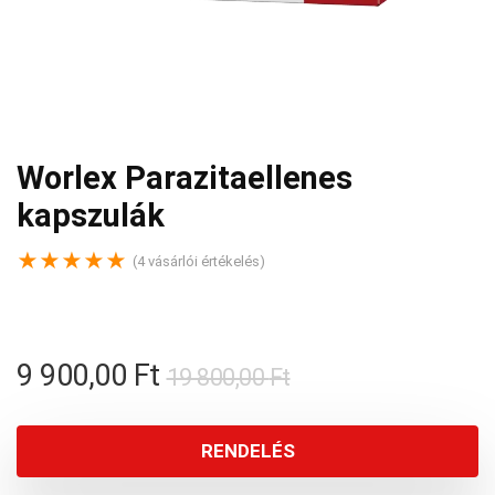
Worlex Parazitaellenes
kapszulák
★
★
★
★
★
(
4
vásárlói értékelés)
Original
Current
9 900,00
Ft
19 800,00
Ft
price
price
was:
is:
RENDELÉS
19
9